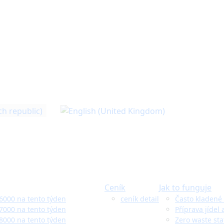
Ceník
Jak to funguje
 6000 na tento týden
ceník detail
Často kladené 
 7000 na tento týden
Příprava jídel 
 8000 na tento týden
Zero waste sta