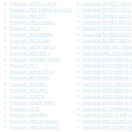
Program: ŠETŘÍCÍ DIETA
Jídelníček ŠETŘÍCÍ DIETA
Program: PRO ZDRAVÍ NA CESTY
Jídelníček ŠETŘÍCÍ DIETA
Program: PRO DĚTI
Jídelníček ŠETŘÍCÍ DIETA 
Program: PRO ZDRAVÍ +
Jídelníček ŠETŘÍCÍ DIETA 
Program: SALÁT +
Jídelníček ŠETŘÍCÍ DIETA 
Program: VEGETARIÁN
Jídelníček ŠETŘÍCÍ DIETA 
Program: PRO MÁMY
Jídelníček ŠETŘÍCÍ DIETA 
Program: LAKTO MINUS
Jídelníček PRO DĚTI men
Program: PROTEIN +
Jídelníček PRO DĚTI menu
Program: PROTEIN EXTRA
Jídelníček KETO 6000 kJ 
Program: FIT +
Jídelníček KETO 7000 kJ 
Program: JARNÍ DETOX
Jídelníček KETO 8000 kJ 
Program: MENÍČKO
Jídelníček KETO 9000 kJ 
Program: RODINA +
Jídelníček KETO 10000 kJ
Program: DOPLŇKY
Jídelníček KETO 6000 kJ n
Program: FLEXI IN
Jídelníček KETO 7000 kJ n
Program: KOMBI WEEK
Jídelníček KETO 8000 kJ n
Program: KETO
Jídelníček KETO 9000 kJ n
Program: DOPLŇKY
Jídelníček KETO 10 000 kJ
Program: Jídlo na víkend
Jídelníček PRO ZDRAVÍ 50
Program: JÍME 3× DENNĚ
Jídelníček PRO ZDRAVÍ NA