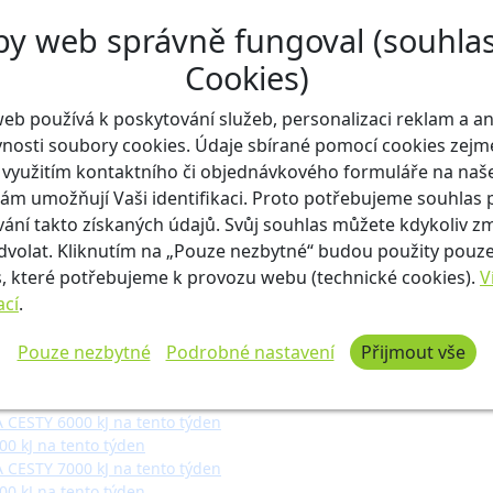
 5000 kJ na tento týden
by web správně fungoval (souhlas
 6000 kJ na tento týden
 7000 kJ na tento týden
Cookies)
 8000 kJ na tento týden
 9000 kJ na tento týden
eb používá k poskytování služeb, personalizaci reklam a a
 10000 kJ na tento týden
vnosti soubory cookies. Údaje sbírané pomocí cookies zej
5000 kJ na příští týden
6000 kJ na příští týden
s využitím kontaktního či objednávkového formuláře na na
7000 kJ na příští týden
m umožňují Vaši identifikaci. Proto potřebujeme souhlas 
8000 kJ na příští týden
ání takto získaných údajů. Svůj souhlas můžete kdykoliv z
9000 kJ na příští týden
dvolat. Kliknutím na „Pouze nezbytné“ budou použity pouz
10000 kJ na příští týden
, které potřebujeme k provozu webu (technické cookies).
V
tento týden
ací
.
kJ na tento týden
kJ na tento týden
Pouze nezbytné
Podrobné nastavení
Přijmout vše
kJ na příští týden
kJ na příští týden
00 kJ na tento týden
 CESTY 6000 kJ na tento týden
00 kJ na tento týden
 CESTY 7000 kJ na tento týden
00 kJ na tento týden