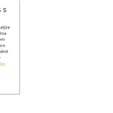
 s
nalýze
ména
šem
pro
měnit
e
íce