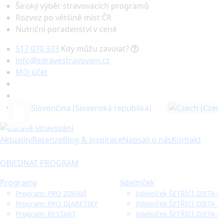
Široký výběr stravovacích programů
Rozvoz po většině míst ČR
Nutriční poradenství v ceně
517 070 333
Kdy můžu zavolat?
info@zdravestravovani.cz
Můj účet
Hledat
Aktuality
Recenze
Blog & inspirace
Napsali o nás
Kontakt
OBJEDNAT PROGRAM
Programy
Jídelníček
Program: PRO ZDRAVÍ
Jídelníček ŠETŘÍCÍ DIETA
Program: PRO DIABETIKY
Jídelníček ŠETŘÍCÍ DIETA
Program: RESTART
Jídelníček ŠETŘÍCÍ DIETA