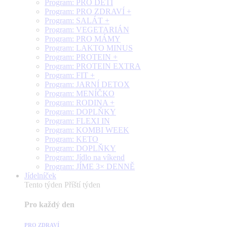
Program: PRO DĚTI
Program: PRO ZDRAVÍ +
Program: SALÁT +
Program: VEGETARIÁN
Program: PRO MÁMY
Program: LAKTO MINUS
Program: PROTEIN +
Program: PROTEIN EXTRA
Program: FIT +
Program: JARNÍ DETOX
Program: MENÍČKO
Program: RODINA +
Program: DOPLŇKY
Program: FLEXI IN
Program: KOMBI WEEK
Program: KETO
Program: DOPLŇKY
Program: Jídlo na víkend
Program: JÍME 3× DENNĚ
Jídelníček
Tento týden
Příští týden
Pro každý den
PRO ZDRAVÍ