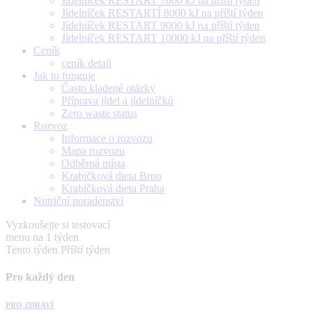
Jídelníček RESTART 7000 kJ na příští týden
Jídelníček RESTARTÍ 8000 kJ na příští týden
Jídelníček RESTART 9000 kJ na příští týden
Jídelníček RESTART 10000 kJ na příští týden
Ceník
ceník detail
Jak to funguje
Často kladené otázky
Příprava jídel a jídelníčků
Zero waste status
Rozvoz
Informace o rozvozu
Mapa rozvozu
Odběrná místa
Krabičková dieta Brno
Krabičková dieta Praha
Nutriční poradenství
Vyzkoušejte si testovací
menu na 1 týden
Tento týden
Příští týden
Pro každý den
PRO ZDRAVÍ