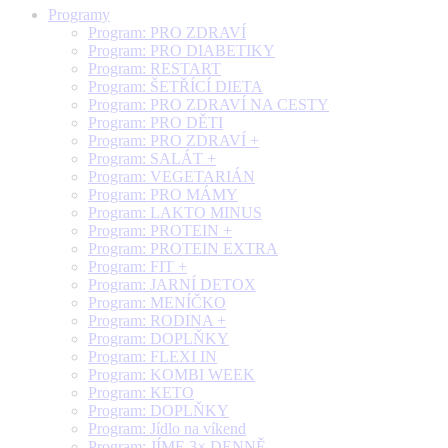
Programy
Program: PRO ZDRAVÍ
Program: PRO DIABETIKY
Program: RESTART
Program: ŠETŘÍCÍ DIETA
Program: PRO ZDRAVÍ NA CESTY
Program: PRO DĚTI
Program: PRO ZDRAVÍ +
Program: SALÁT +
Program: VEGETARIÁN
Program: PRO MÁMY
Program: LAKTO MINUS
Program: PROTEIN +
Program: PROTEIN EXTRA
Program: FIT +
Program: JARNÍ DETOX
Program: MENÍČKO
Program: RODINA +
Program: DOPLŇKY
Program: FLEXI IN
Program: KOMBI WEEK
Program: KETO
Program: DOPLŇKY
Program: Jídlo na víkend
Program: JÍME 3× DENNĚ