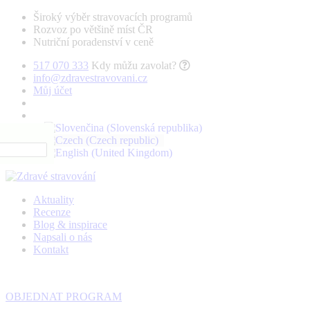
Široký výběr stravovacích programů
Rozvoz po většině míst ČR
Nutriční poradenství v ceně
517 070 333
Kdy můžu zavolat?
info@zdravestravovani.cz
Můj účet
Aktuality
Recenze
Blog & inspirace
Napsali o nás
Kontakt
OBJEDNAT PROGRAM