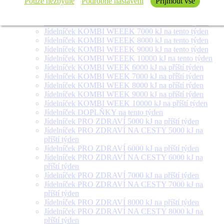
Pouze nezbytné
Podrobné nastavení
Přijmout vše
týden
Jídelníček SALÁT + na tento týden
Jídelníček KOMBI WEEEK 6000 kJ na tento týden
Jídelníček KOMBI WEEEK 7000 kJ na tento týden
Jídelníček KOMBI WEEEK 8000 kJ na tento týden
Jídelníček KOMBI WEEEK 9000 kJ na tento týden
Jídelníček KOMBI WEEEK 10000 kJ na tento týden
Jídelníček KOMBI WEEK 6000 kJ na příští týden
Jídelníček KOMBI WEEK 7000 kJ na příští týden
Jídelníček KOMBI WEEK 8000 kJ na příští týden
Jídelníček KOMBI WEEK 9000 kJ na příští týden
Jídelníček KOMBI WEEK 10000 kJ na příští týden
Jídelníček DOPLŇKY na tento týden
Jídelníček PRO ZDRAVÍ 5000 kJ na příští týden
Jídelníček PRO ZDRAVÍ NA CESTY 5000 kJ na
příští týden
Jídelníček PRO ZDRAVÍ 6000 kJ na příští týden
Jídelníček PRO ZDRAVÍ NA CESTY 6000 kJ na
příští týden
Jídelníček PRO ZDRAVÍ 7000 kJ na příští týden
Jídelníček PRO ZDRAVÍ NA CESTY 7000 kJ na
příští týden
Jídelníček PRO ZDRAVÍ 8000 kJ na příští týden
Jídelníček PRO ZDRAVÍ NA CESTY 8000 kJ na
příští týden