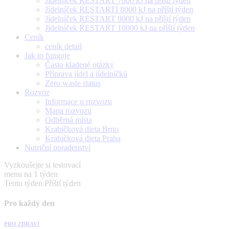
Jídelníček RESTART 7000 kJ na příští týden
Jídelníček RESTARTÍ 8000 kJ na příští týden
Jídelníček RESTART 9000 kJ na příští týden
Jídelníček RESTART 10000 kJ na příští týden
Ceník
ceník detail
Jak to funguje
Často kladené otázky
Příprava jídel a jídelníčků
Zero waste status
Rozvoz
Informace o rozvozu
Mapa rozvozu
Odběrná místa
Krabičková dieta Brno
Krabičková dieta Praha
Nutriční poradenství
Vyzkoušejte si testovací
menu na 1 týden
Tento týden
Příští týden
Pro každý den
PRO ZDRAVÍ