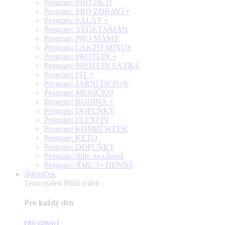
Program: PRO DĚTI
Program: PRO ZDRAVÍ +
Program: SALÁT +
Program: VEGETARIÁN
Program: PRO MÁMY
Program: LAKTO MINUS
Program: PROTEIN +
Program: PROTEIN EXTRA
Program: FIT +
Program: JARNÍ DETOX
Program: MENÍČKO
Program: RODINA +
Program: DOPLŇKY
Program: FLEXI IN
Program: KOMBI WEEK
Program: KETO
Program: DOPLŇKY
Program: Jídlo na víkend
Program: JÍME 3× DENNĚ
Jídelníček
Tento týden
Příští týden
Pro každý den
PRO ZDRAVÍ