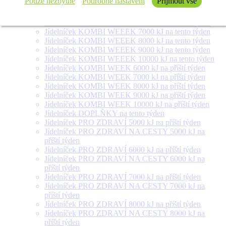
Pouze nezbytné
Podrobné nastavení
Přijmout vše
týden
Jídelníček SALÁT + na tento týden
Jídelníček KOMBI WEEEK 6000 kJ na tento týden
Jídelníček KOMBI WEEEK 7000 kJ na tento týden
Jídelníček KOMBI WEEEK 8000 kJ na tento týden
Jídelníček KOMBI WEEEK 9000 kJ na tento týden
Jídelníček KOMBI WEEEK 10000 kJ na tento týden
Jídelníček KOMBI WEEK 6000 kJ na příští týden
Jídelníček KOMBI WEEK 7000 kJ na příští týden
Jídelníček KOMBI WEEK 8000 kJ na příští týden
Jídelníček KOMBI WEEK 9000 kJ na příští týden
Jídelníček KOMBI WEEK 10000 kJ na příští týden
Jídelníček DOPLŇKY na tento týden
Jídelníček PRO ZDRAVÍ 5000 kJ na příští týden
Jídelníček PRO ZDRAVÍ NA CESTY 5000 kJ na
příští týden
Jídelníček PRO ZDRAVÍ 6000 kJ na příští týden
Jídelníček PRO ZDRAVÍ NA CESTY 6000 kJ na
příští týden
Jídelníček PRO ZDRAVÍ 7000 kJ na příští týden
Jídelníček PRO ZDRAVÍ NA CESTY 7000 kJ na
příští týden
Jídelníček PRO ZDRAVÍ 8000 kJ na příští týden
Jídelníček PRO ZDRAVÍ NA CESTY 8000 kJ na
příští týden