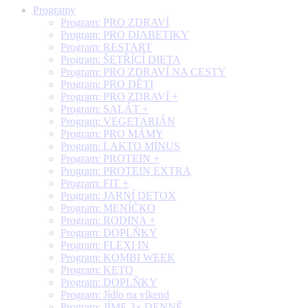
Programy
Program: PRO ZDRAVÍ
Program: PRO DIABETIKY
Program: RESTART
Program: ŠETŘÍCÍ DIETA
Program: PRO ZDRAVÍ NA CESTY
Program: PRO DĚTI
Program: PRO ZDRAVÍ +
Program: SALÁT +
Program: VEGETARIÁN
Program: PRO MÁMY
Program: LAKTO MINUS
Program: PROTEIN +
Program: PROTEIN EXTRA
Program: FIT +
Program: JARNÍ DETOX
Program: MENÍČKO
Program: RODINA +
Program: DOPLŇKY
Program: FLEXI IN
Program: KOMBI WEEK
Program: KETO
Program: DOPLŇKY
Program: Jídlo na víkend
Program: JÍME 3× DENNĚ