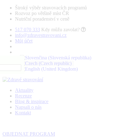
Široký výběr stravovacích programů
Rozvoz po většině míst ČR
Nutriční poradenství v ceně
517 070 333
Kdy můžu zavolat?
info@zdravestravovani.cz
Můj účet
Aktuality
Recenze
Blog & inspirace
Napsali o nás
Kontakt
OBJEDNAT PROGRAM