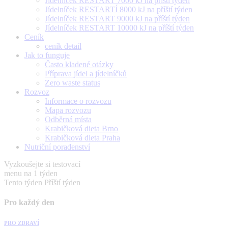
Jídelníček RESTART 7000 kJ na příští týden
Jídelníček RESTARTÍ 8000 kJ na příští týden
Jídelníček RESTART 9000 kJ na příští týden
Jídelníček RESTART 10000 kJ na příští týden
Ceník
ceník detail
Jak to funguje
Často kladené otázky
Příprava jídel a jídelníčků
Zero waste status
Rozvoz
Informace o rozvozu
Mapa rozvozu
Odběrná místa
Krabičková dieta Brno
Krabičková dieta Praha
Nutriční poradenství
Vyzkoušejte si testovací
menu na 1 týden
Tento týden
Příští týden
Pro každý den
PRO ZDRAVÍ