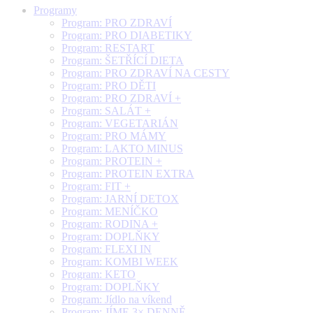
Programy
Program: PRO ZDRAVÍ
Program: PRO DIABETIKY
Program: RESTART
Program: ŠETŘÍCÍ DIETA
Program: PRO ZDRAVÍ NA CESTY
Program: PRO DĚTI
Program: PRO ZDRAVÍ +
Program: SALÁT +
Program: VEGETARIÁN
Program: PRO MÁMY
Program: LAKTO MINUS
Program: PROTEIN +
Program: PROTEIN EXTRA
Program: FIT +
Program: JARNÍ DETOX
Program: MENÍČKO
Program: RODINA +
Program: DOPLŇKY
Program: FLEXI IN
Program: KOMBI WEEK
Program: KETO
Program: DOPLŇKY
Program: Jídlo na víkend
Program: JÍME 3× DENNĚ