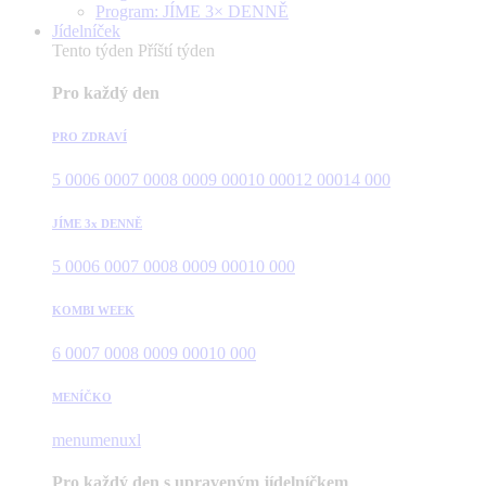
Program: JÍME 3× DENNĚ
Jídelníček
Tento týden
Příští týden
Pro každý den
PRO ZDRAVÍ
5 000
6 000
7 000
8 000
9 000
10 000
12 000
14 000
JÍME 3x DENNĚ
5 000
6 000
7 000
8 000
9 000
10 000
KOMBI WEEK
6 000
7 000
8 000
9 000
10 000
MENÍČKO
menu
menuxl
Pro každý den s upraveným jídelníčkem