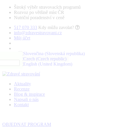
Široký výběr stravovacích programů
Rozvoz po většině míst ČR
Nutriční poradenství v ceně
517 070 333
Kdy můžu zavolat?
info@zdravestravovani.cz
Můj účet
Aktuality
Recenze
Blog & inspirace
Napsali o nás
Kontakt
OBJEDNAT PROGRAM