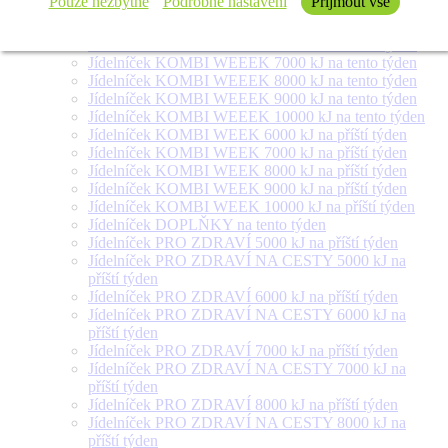
Pouze nezbytné
Podrobné nastavení
Přijmout vše
týden
Jídelníček SALÁT + na tento týden
Jídelníček KOMBI WEEEK 6000 kJ na tento týden
Jídelníček KOMBI WEEEK 7000 kJ na tento týden
Jídelníček KOMBI WEEEK 8000 kJ na tento týden
Jídelníček KOMBI WEEEK 9000 kJ na tento týden
Jídelníček KOMBI WEEEK 10000 kJ na tento týden
Jídelníček KOMBI WEEK 6000 kJ na příští týden
Jídelníček KOMBI WEEK 7000 kJ na příští týden
Jídelníček KOMBI WEEK 8000 kJ na příští týden
Jídelníček KOMBI WEEK 9000 kJ na příští týden
Jídelníček KOMBI WEEK 10000 kJ na příští týden
Jídelníček DOPLŇKY na tento týden
Jídelníček PRO ZDRAVÍ 5000 kJ na příští týden
Jídelníček PRO ZDRAVÍ NA CESTY 5000 kJ na
příští týden
Jídelníček PRO ZDRAVÍ 6000 kJ na příští týden
Jídelníček PRO ZDRAVÍ NA CESTY 6000 kJ na
příští týden
Jídelníček PRO ZDRAVÍ 7000 kJ na příští týden
Jídelníček PRO ZDRAVÍ NA CESTY 7000 kJ na
příští týden
Jídelníček PRO ZDRAVÍ 8000 kJ na příští týden
Jídelníček PRO ZDRAVÍ NA CESTY 8000 kJ na
příští týden