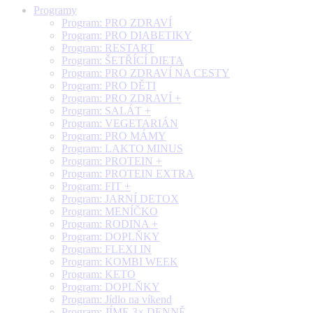
Programy
Program: PRO ZDRAVÍ
Program: PRO DIABETIKY
Program: RESTART
Program: ŠETŘÍCÍ DIETA
Program: PRO ZDRAVÍ NA CESTY
Program: PRO DĚTI
Program: PRO ZDRAVÍ +
Program: SALÁT +
Program: VEGETARIÁN
Program: PRO MÁMY
Program: LAKTO MINUS
Program: PROTEIN +
Program: PROTEIN EXTRA
Program: FIT +
Program: JARNÍ DETOX
Program: MENÍČKO
Program: RODINA +
Program: DOPLŇKY
Program: FLEXI IN
Program: KOMBI WEEK
Program: KETO
Program: DOPLŇKY
Program: Jídlo na víkend
Program: JÍME 3× DENNĚ