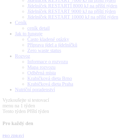
Jídelníček RESTART 7000 kJ na příští týden
Jídelníček RESTARTÍ 8000 kJ na příští týden
Jídelníček RESTART 9000 kJ na příští týden
Jídelníček RESTART 10000 kJ na příští týden
Ceník
ceník detail
Jak to funguje
Často kladené otázky
Příprava jídel a jídelníčků
Zero waste status
Rozvoz
Informace o rozvozu
Mapa rozvozu
Odběrná místa
Krabičková dieta Brno
Krabičková dieta Praha
Nutriční poradenství
Vyzkoušejte si testovací
menu na 1 týden
Tento týden
Příští týden
Pro každý den
PRO ZDRAVÍ