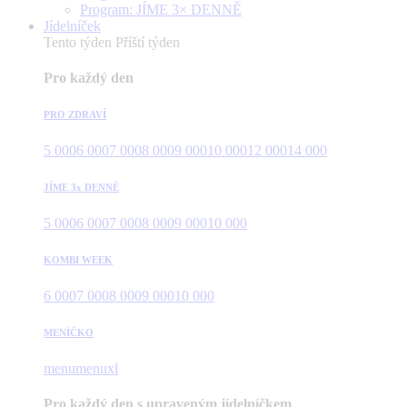
Program: JÍME 3× DENNĚ
Jídelníček
Tento týden
Příští týden
Pro každý den
PRO ZDRAVÍ
5 000
6 000
7 000
8 000
9 000
10 000
12 000
14 000
JÍME 3x DENNĚ
5 000
6 000
7 000
8 000
9 000
10 000
KOMBI WEEK
6 000
7 000
8 000
9 000
10 000
MENÍČKO
menu
menuxl
Pro každý den s upraveným jídelníčkem