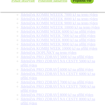
Pouze nezbytné
Podrobné nastavení
Přijmout vše
týden
Jídelníček SALÁT + na tento týden
Jídelníček KOMBI WEEEK 6000 kJ na tento týden
Jídelníček KOMBI WEEEK 7000 kJ na tento týden
Jídelníček KOMBI WEEEK 8000 kJ na tento týden
Jídelníček KOMBI WEEEK 9000 kJ na tento týden
Jídelníček KOMBI WEEEK 10000 kJ na tento týden
Jídelníček KOMBI WEEK 6000 kJ na příští týden
Jídelníček KOMBI WEEK 7000 kJ na příští týden
Jídelníček KOMBI WEEK 8000 kJ na příští týden
Jídelníček KOMBI WEEK 9000 kJ na příští týden
Jídelníček KOMBI WEEK 10000 kJ na příští týden
Jídelníček DOPLŇKY na tento týden
Jídelníček PRO ZDRAVÍ 5000 kJ na příští týden
Jídelníček PRO ZDRAVÍ NA CESTY 5000 kJ na
příští týden
Jídelníček PRO ZDRAVÍ 6000 kJ na příští týden
Jídelníček PRO ZDRAVÍ NA CESTY 6000 kJ na
příští týden
Jídelníček PRO ZDRAVÍ 7000 kJ na příští týden
Jídelníček PRO ZDRAVÍ NA CESTY 7000 kJ na
příští týden
Jídelníček PRO ZDRAVÍ 8000 kJ na příští týden
Jídelníček PRO ZDRAVÍ NA CESTY 8000 kJ na
příští týden