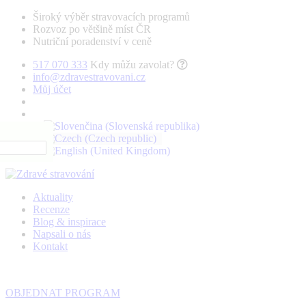
Široký výběr stravovacích programů
Rozvoz po většině míst ČR
Nutriční poradenství v ceně
517 070 333
Kdy můžu zavolat?
info@zdravestravovani.cz
Můj účet
Aktuality
Recenze
Blog & inspirace
Napsali o nás
Kontakt
OBJEDNAT PROGRAM