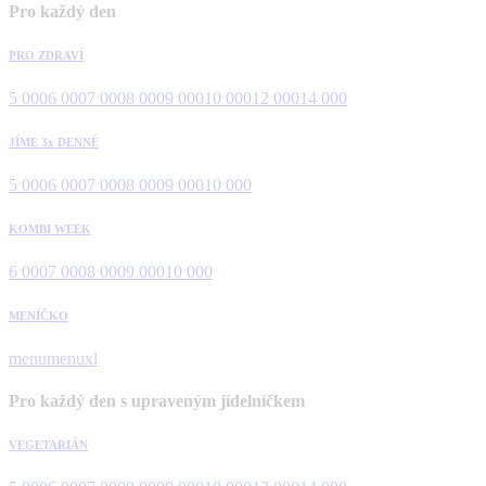
Pro každý den
PRO ZDRAVÍ
5 000
6 000
7 000
8 000
9 000
10 000
12 000
14 000
JÍME 3x DENNĚ
5 000
6 000
7 000
8 000
9 000
10 000
KOMBI WEEK
6 000
7 000
8 000
9 000
10 000
MENÍČKO
menu
menuxl
Pro každý den s upraveným jídelníčkem
VEGETARIÁN