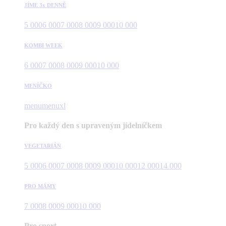
JÍME 3x DENNĚ
5 000
6 000
7 000
8 000
9 000
10 000
KOMBI WEEK
6 000
7 000
8 000
9 000
10 000
MENÍČKO
menu
menuxl
Pro každý den s upraveným jídelníčkem
VEGETARIÁN
5 000
6 000
7 000
8 000
9 000
10 000
12 000
14 000
PRO MÁMY
7 000
8 000
9 000
10 000
Pro sport