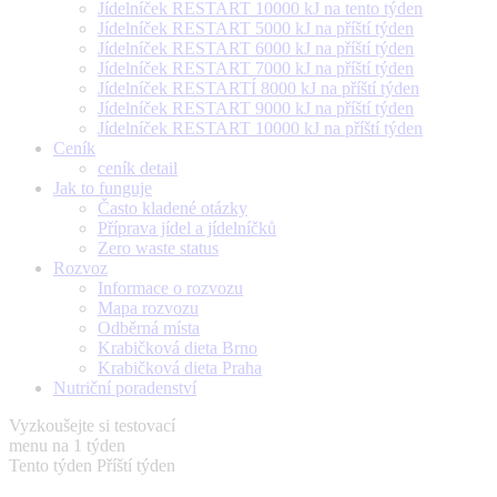
Jídelníček RESTART 10000 kJ na tento týden
Jídelníček RESTART 5000 kJ na příští týden
Jídelníček RESTART 6000 kJ na příští týden
Jídelníček RESTART 7000 kJ na příští týden
Jídelníček RESTARTÍ 8000 kJ na příští týden
Jídelníček RESTART 9000 kJ na příští týden
Jídelníček RESTART 10000 kJ na příští týden
Ceník
ceník detail
Jak to funguje
Často kladené otázky
Příprava jídel a jídelníčků
Zero waste status
Rozvoz
Informace o rozvozu
Mapa rozvozu
Odběrná místa
Krabičková dieta Brno
Krabičková dieta Praha
Nutriční poradenství
Vyzkoušejte si testovací
menu na 1 týden
Tento týden
Příští týden