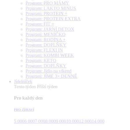
Program: PRO MÁMY
Program: LAKTO MINUS
Program: PROTEIN +
Program: PROTEIN EXTRA
Program: FIT +
Program: JARNÍ DETOX
Program: MENÍČKO
Program: RODINA +
Program: DOPLŇKY
Program: FLEXI IN
Program: KOMBI WEEK
Program: KETO
Program: DOPLŇKY
Program: Jídlo na víkend
Program: JÍME 3× DENNĚ
Jídelníček
Tento týden
Příští týden
Pro každý den
PRO ZDRAVÍ
5 000
6 000
7 000
8 000
9 000
10 000
12 000
14 000