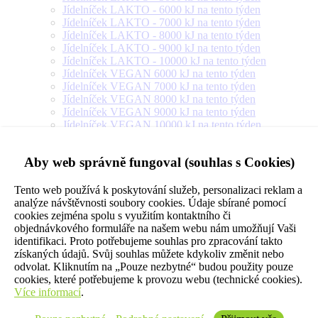
Jídelníček LAKTO - 6000 kJ na tento týden
Jídelníček LAKTO - 7000 kJ na tento týden
Jídelníček LAKTO - 8000 kJ na tento týden
Jídelníček LAKTO - 9000 kJ na tento týden
Jídelníček LAKTO - 10000 kJ na tento týden
Jídelníček VEGAN 6000 kJ na tento týden
Jídelníček VEGAN 7000 kJ na tento týden
Jídelníček VEGAN 8000 kJ na tento týden
Jídelníček VEGAN 9000 kJ na tento týden
Jídelníček VEGAN 10000 kJ na tento týden
Jídelníček PROTEIN EXTRA 6000 kJ na tento týden
Jídelníček PROTEIN EXTRA 7000 kJ na tento týden
Aby web správně fungoval (souhlas s Cookies)
Jídelníček PROTEIN EXTRA 8000 kJ na tento týden
Jídelníček PROTEIN EXTRA 9000 kJ na tento týden
Jídelníček PROTEIN EXTRA 10000 kJ na tento týden
Tento web používá k poskytování služeb, personalizaci reklam a
Jídelníček PROTEIN EXTRA 12000 kJ na tento týden
analýze návštěvnosti soubory cookies. Údaje sbírané pomocí
Jídelníček FLEXI IN 5000 kJ na tento týden
cookies zejména spolu s využitím kontaktního či
Jídelníček FLEXI IN 6000 kJ na tento týden
objednávkového formuláře na našem webu nám umožňují Vaši
Jídelníček FLEXI IN 7000 kJ na tento týden
identifikaci. Proto potřebujeme souhlas pro zpracování takto
Jídelníček FLEXI IN 8000 kJ na tento týden
získaných údajů. Svůj souhlas můžete kdykoliv změnit nebo
Jídelníček FLEXI IN 9000 kJ na tento týden
odvolat. Kliknutím na „Pouze nezbytné“ budou použity pouze
Jídelníček FLEXI IN 10000 kJ na tento týden
cookies, které potřebujeme k provozu webu (technické cookies).
Jídelníček RODINA + "S" (pro 1 osobu)
Více informací
.
Jídelníček RODINA + "M" (pro 2 osoby) na tento
týden