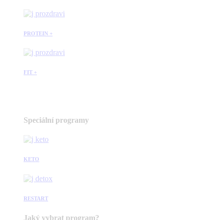
PROTEIN +
FIT +
Speciální programy
KETO
RESTART
Jaký vybrat program?