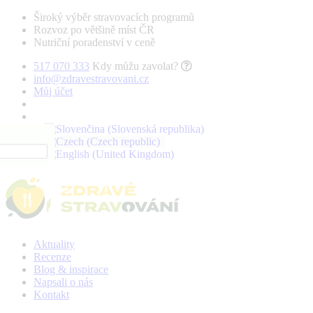
Široký výběr stravovacích programů
Rozvoz po většině míst ČR
Nutriční poradenství v ceně
517 070 333
Kdy můžu zavolat?
info@zdravestravovani.cz
Můj účet
Aktuality
Recenze
Blog & inspirace
Napsali o nás
Kontakt