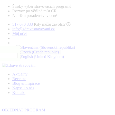
Široký výběr stravovacích programů
Rozvoz po většině míst ČR
Nutriční poradenství v ceně
517 070 333
Kdy můžu zavolat?
info@zdravestravovani.cz
Můj účet
Aktuality
Recenze
Blog & inspirace
Napsali o nás
Kontakt
OBJEDNAT PROGRAM