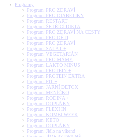
Programy
Program: PRO ZDRAVÍ
Program: PRO DIABETIKY
Program: RESTART
Program: ŠETŘÍCÍ DIETA
Program: PRO ZDRAVÍ NA CESTY
Program: PRO DĚTI
Program: PRO ZDRAVÍ +
Program: SALÁT +
Program: VEGETARIÁN
Program: PRO MÁMY
Program: LAKTO MINUS
Program: PROTEIN +
Program: PROTEIN EXTRA
Program: FIT +
Program: JARNÍ DETOX
Program: MENÍČKO
Program: RODINA +
Program: DOPLŇKY
Program: FLEXI IN
Program: KOMBI WEEK
Program: KETO
Program: DOPLŇKY
Program: Jídlo na víkend
Program: JÍME 3× DENNĚ