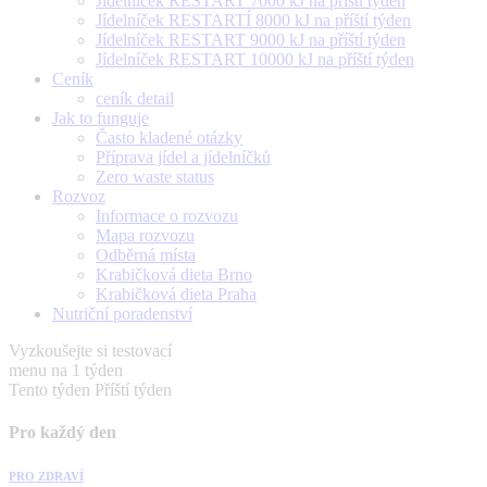
Jídelníček RESTART 7000 kJ na příští týden
Jídelníček RESTARTÍ 8000 kJ na příští týden
Jídelníček RESTART 9000 kJ na příští týden
Jídelníček RESTART 10000 kJ na příští týden
Ceník
ceník detail
Jak to funguje
Často kladené otázky
Příprava jídel a jídelníčků
Zero waste status
Rozvoz
Informace o rozvozu
Mapa rozvozu
Odběrná místa
Krabičková dieta Brno
Krabičková dieta Praha
Nutriční poradenství
Vyzkoušejte si testovací
menu na 1 týden
Tento týden
Příští týden
Pro každý den
PRO ZDRAVÍ