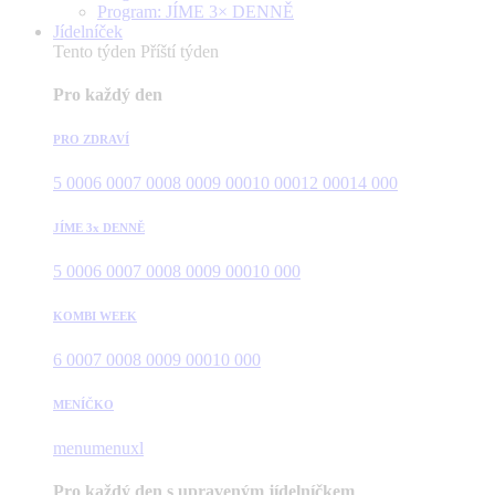
Program: JÍME 3× DENNĚ
Jídelníček
Tento týden
Příští týden
Pro každý den
PRO ZDRAVÍ
5 000
6 000
7 000
8 000
9 000
10 000
12 000
14 000
JÍME 3x DENNĚ
5 000
6 000
7 000
8 000
9 000
10 000
KOMBI WEEK
6 000
7 000
8 000
9 000
10 000
MENÍČKO
menu
menuxl
Pro každý den s upraveným jídelníčkem