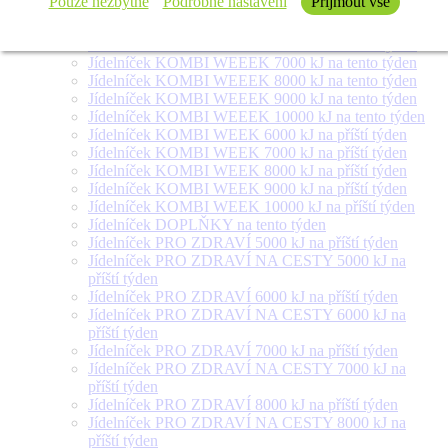
Pouze nezbytné
Podrobné nastavení
Přijmout vše
týden
Jídelníček SALÁT + na tento týden
Jídelníček KOMBI WEEEK 6000 kJ na tento týden
Jídelníček KOMBI WEEEK 7000 kJ na tento týden
Jídelníček KOMBI WEEEK 8000 kJ na tento týden
Jídelníček KOMBI WEEEK 9000 kJ na tento týden
Jídelníček KOMBI WEEEK 10000 kJ na tento týden
Jídelníček KOMBI WEEK 6000 kJ na příští týden
Jídelníček KOMBI WEEK 7000 kJ na příští týden
Jídelníček KOMBI WEEK 8000 kJ na příští týden
Jídelníček KOMBI WEEK 9000 kJ na příští týden
Jídelníček KOMBI WEEK 10000 kJ na příští týden
Jídelníček DOPLŇKY na tento týden
Jídelníček PRO ZDRAVÍ 5000 kJ na příští týden
Jídelníček PRO ZDRAVÍ NA CESTY 5000 kJ na
příští týden
Jídelníček PRO ZDRAVÍ 6000 kJ na příští týden
Jídelníček PRO ZDRAVÍ NA CESTY 6000 kJ na
příští týden
Jídelníček PRO ZDRAVÍ 7000 kJ na příští týden
Jídelníček PRO ZDRAVÍ NA CESTY 7000 kJ na
příští týden
Jídelníček PRO ZDRAVÍ 8000 kJ na příští týden
Jídelníček PRO ZDRAVÍ NA CESTY 8000 kJ na
příští týden