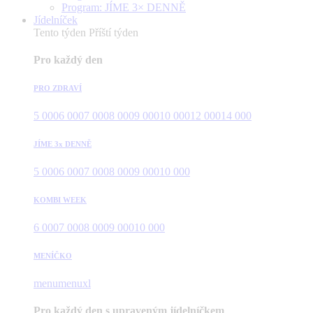
Program: JÍME 3× DENNĚ
Jídelníček
Tento týden
Příští týden
Pro každý den
PRO ZDRAVÍ
5 000
6 000
7 000
8 000
9 000
10 000
12 000
14 000
JÍME 3x DENNĚ
5 000
6 000
7 000
8 000
9 000
10 000
KOMBI WEEK
6 000
7 000
8 000
9 000
10 000
MENÍČKO
menu
menuxl
Pro každý den s upraveným jídelníčkem