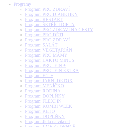
Programy
Program: PRO ZDRAVÍ
Program: PRO DIABETIKY
Program: RESTART
Program: ŠETŘÍCÍ DIETA
Program: PRO ZDRAVÍ NA CESTY
Program: PRO DĚTI
Program: PRO ZDRAVÍ +
Program: SALÁT +
Program: VEGETARIÁN
Program: PRO MÁMY
Program: LAKTO MINUS
Program: PROTEIN +
Program: PROTEIN EXTRA
Program: FIT +
Program: JARNÍ DETOX
Program: MENÍČKO
Program: RODINA +
Program: DOPLŇKY
Program: FLEXI IN
Program: KOMBI WEEK
Program: KETO
Program: DOPLŇKY
Program: Jídlo na víkend
Program: JÍME 3× DENNĚ