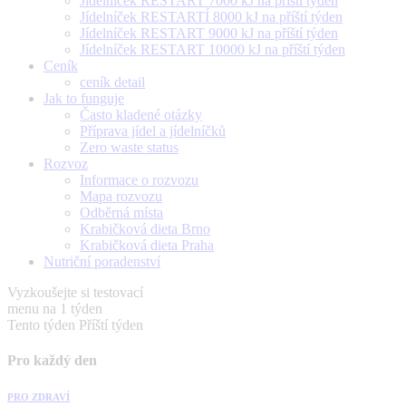
Jídelníček RESTART 7000 kJ na příští týden
Jídelníček RESTARTÍ 8000 kJ na příští týden
Jídelníček RESTART 9000 kJ na příští týden
Jídelníček RESTART 10000 kJ na příští týden
Ceník
ceník detail
Jak to funguje
Často kladené otázky
Příprava jídel a jídelníčků
Zero waste status
Rozvoz
Informace o rozvozu
Mapa rozvozu
Odběrná místa
Krabičková dieta Brno
Krabičková dieta Praha
Nutriční poradenství
Vyzkoušejte si testovací
menu na 1 týden
Tento týden
Příští týden
Pro každý den
PRO ZDRAVÍ