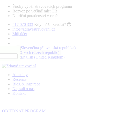
Široký výběr stravovacích programů
Rozvoz po většině míst ČR
Nutriční poradenství v ceně
517 070 333
Kdy můžu zavolat?
info@zdravestravovani.cz
Můj účet
Aktuality
Recenze
Blog & inspirace
Napsali o nás
Kontakt
OBJEDNAT PROGRAM