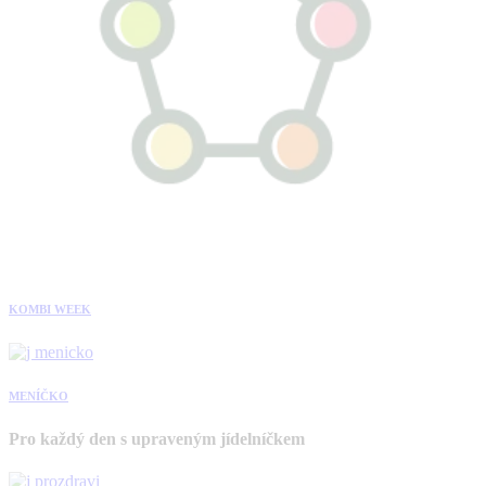
KOMBI WEEK
MENÍČKO
Pro každý den s upraveným jídelníčkem