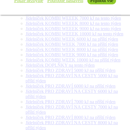
Pouze nezbytné
Podrobné nastavení
Přijmout vše
týden
Jídelníček SALÁT + na tento týden
Jídelníček KOMBI WEEEK 6000 kJ na tento týden
Jídelníček KOMBI WEEEK 7000 kJ na tento týden
Jídelníček KOMBI WEEEK 8000 kJ na tento týden
Jídelníček KOMBI WEEEK 9000 kJ na tento týden
Jídelníček KOMBI WEEEK 10000 kJ na tento týden
Jídelníček KOMBI WEEK 6000 kJ na příští týden
Jídelníček KOMBI WEEK 7000 kJ na příští týden
Jídelníček KOMBI WEEK 8000 kJ na příští týden
Jídelníček KOMBI WEEK 9000 kJ na příští týden
Jídelníček KOMBI WEEK 10000 kJ na příští týden
Jídelníček DOPLŇKY na tento týden
Jídelníček PRO ZDRAVÍ 5000 kJ na příští týden
Jídelníček PRO ZDRAVÍ NA CESTY 5000 kJ na
příští týden
Jídelníček PRO ZDRAVÍ 6000 kJ na příští týden
Jídelníček PRO ZDRAVÍ NA CESTY 6000 kJ na
příští týden
Jídelníček PRO ZDRAVÍ 7000 kJ na příští týden
Jídelníček PRO ZDRAVÍ NA CESTY 7000 kJ na
příští týden
Jídelníček PRO ZDRAVÍ 8000 kJ na příští týden
Jídelníček PRO ZDRAVÍ NA CESTY 8000 kJ na
příští týden