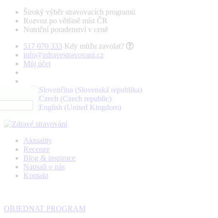
Široký výběr stravovacích programů
Rozvoz po většině míst ČR
Nutriční poradenství v ceně
517 070 333
Kdy můžu zavolat?
info@zdravestravovani.cz
Můj účet
Aktuality
Recenze
Blog & inspirace
Napsali o nás
Kontakt
OBJEDNAT PROGRAM