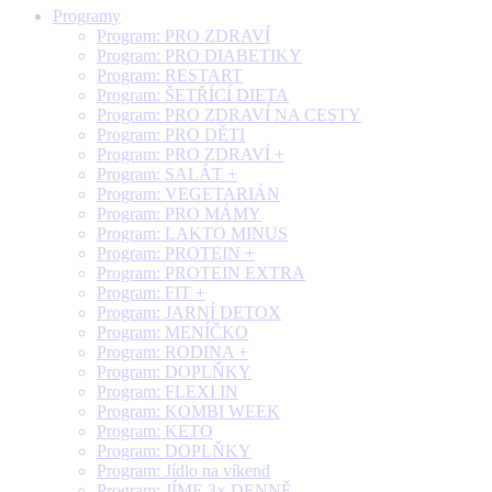
Programy
Program: PRO ZDRAVÍ
Program: PRO DIABETIKY
Program: RESTART
Program: ŠETŘÍCÍ DIETA
Program: PRO ZDRAVÍ NA CESTY
Program: PRO DĚTI
Program: PRO ZDRAVÍ +
Program: SALÁT +
Program: VEGETARIÁN
Program: PRO MÁMY
Program: LAKTO MINUS
Program: PROTEIN +
Program: PROTEIN EXTRA
Program: FIT +
Program: JARNÍ DETOX
Program: MENÍČKO
Program: RODINA +
Program: DOPLŇKY
Program: FLEXI IN
Program: KOMBI WEEK
Program: KETO
Program: DOPLŇKY
Program: Jídlo na víkend
Program: JÍME 3× DENNĚ