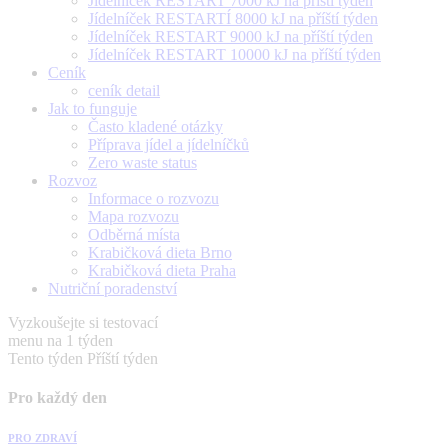
Jídelníček RESTART 7000 kJ na příští týden
Jídelníček RESTARTÍ 8000 kJ na příští týden
Jídelníček RESTART 9000 kJ na příští týden
Jídelníček RESTART 10000 kJ na příští týden
Ceník
ceník detail
Jak to funguje
Často kladené otázky
Příprava jídel a jídelníčků
Zero waste status
Rozvoz
Informace o rozvozu
Mapa rozvozu
Odběrná místa
Krabičková dieta Brno
Krabičková dieta Praha
Nutriční poradenství
Vyzkoušejte si testovací
menu na 1 týden
Tento týden
Příští týden
Pro každý den
PRO ZDRAVÍ