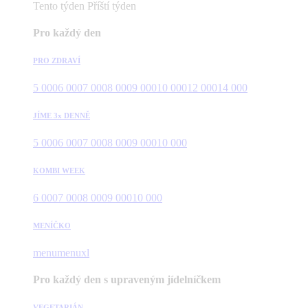
Tento týden
Příští týden
Pro každý den
PRO ZDRAVÍ
5 000
6 000
7 000
8 000
9 000
10 000
12 000
14 000
JÍME 3x DENNĚ
5 000
6 000
7 000
8 000
9 000
10 000
KOMBI WEEK
6 000
7 000
8 000
9 000
10 000
MENÍČKO
menu
menuxl
Pro každý den s upraveným jídelníčkem
VEGETARIÁN