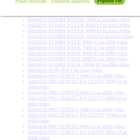
Pouze nezbytné
Podrobné nastavení
Přijmout vše
týden
Jídelníček SALÁT + na tento týden
Jídelníček KOMBI WEEEK 6000 kJ na tento týden
Jídelníček KOMBI WEEEK 7000 kJ na tento týden
Jídelníček KOMBI WEEEK 8000 kJ na tento týden
Jídelníček KOMBI WEEEK 9000 kJ na tento týden
Jídelníček KOMBI WEEEK 10000 kJ na tento týden
Jídelníček KOMBI WEEK 6000 kJ na příští týden
Jídelníček KOMBI WEEK 7000 kJ na příští týden
Jídelníček KOMBI WEEK 8000 kJ na příští týden
Jídelníček KOMBI WEEK 9000 kJ na příští týden
Jídelníček KOMBI WEEK 10000 kJ na příští týden
Jídelníček DOPLŇKY na tento týden
Jídelníček PRO ZDRAVÍ 5000 kJ na příští týden
Jídelníček PRO ZDRAVÍ NA CESTY 5000 kJ na
příští týden
Jídelníček PRO ZDRAVÍ 6000 kJ na příští týden
Jídelníček PRO ZDRAVÍ NA CESTY 6000 kJ na
příští týden
Jídelníček PRO ZDRAVÍ 7000 kJ na příští týden
Jídelníček PRO ZDRAVÍ NA CESTY 7000 kJ na
příští týden
Jídelníček PRO ZDRAVÍ 8000 kJ na příští týden
Jídelníček PRO ZDRAVÍ NA CESTY 8000 kJ na
příští týden