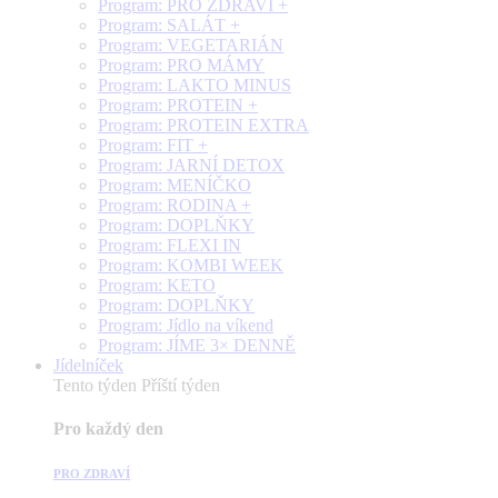
Program: PRO ZDRAVÍ +
Program: SALÁT +
Program: VEGETARIÁN
Program: PRO MÁMY
Program: LAKTO MINUS
Program: PROTEIN +
Program: PROTEIN EXTRA
Program: FIT +
Program: JARNÍ DETOX
Program: MENÍČKO
Program: RODINA +
Program: DOPLŇKY
Program: FLEXI IN
Program: KOMBI WEEK
Program: KETO
Program: DOPLŇKY
Program: Jídlo na víkend
Program: JÍME 3× DENNĚ
Jídelníček
Tento týden
Příští týden
Pro každý den
PRO ZDRAVÍ