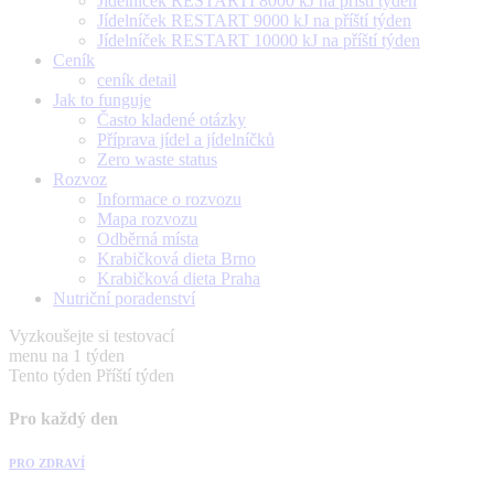
Jídelníček RESTARTÍ 8000 kJ na příští týden
Jídelníček RESTART 9000 kJ na příští týden
Jídelníček RESTART 10000 kJ na příští týden
Ceník
ceník detail
Jak to funguje
Často kladené otázky
Příprava jídel a jídelníčků
Zero waste status
Rozvoz
Informace o rozvozu
Mapa rozvozu
Odběrná místa
Krabičková dieta Brno
Krabičková dieta Praha
Nutriční poradenství
Vyzkoušejte si testovací
menu na 1 týden
Tento týden
Příští týden
Pro každý den
PRO ZDRAVÍ