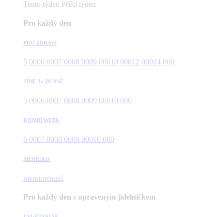
Tento týden
Příští týden
Pro každý den
PRO ZDRAVÍ
5 000
6 000
7 000
8 000
9 000
10 000
12 000
14 000
JÍME 3x DENNĚ
5 000
6 000
7 000
8 000
9 000
10 000
KOMBI WEEK
6 000
7 000
8 000
9 000
10 000
MENÍČKO
menu
menuxl
Pro každý den s upraveným jídelníčkem
VEGETARIÁN