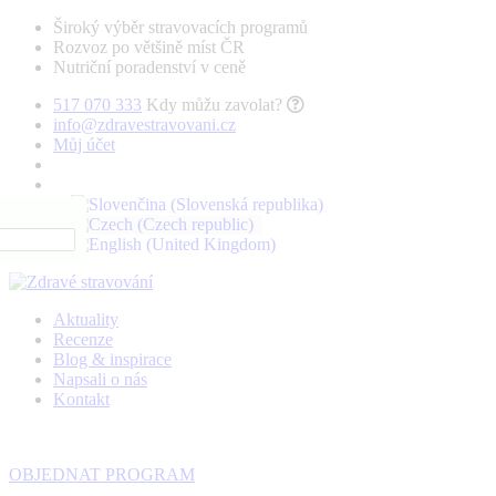
Široký výběr stravovacích programů
Rozvoz po většině míst ČR
Nutriční poradenství v ceně
517 070 333
Kdy můžu zavolat?
info@zdravestravovani.cz
Můj účet
Aktuality
Recenze
Blog & inspirace
Napsali o nás
Kontakt
OBJEDNAT PROGRAM