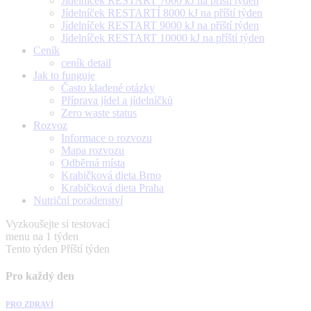
Jídelníček RESTART 7000 kJ na příští týden
Jídelníček RESTARTÍ 8000 kJ na příští týden
Jídelníček RESTART 9000 kJ na příští týden
Jídelníček RESTART 10000 kJ na příští týden
Ceník
ceník detail
Jak to funguje
Často kladené otázky
Příprava jídel a jídelníčků
Zero waste status
Rozvoz
Informace o rozvozu
Mapa rozvozu
Odběrná místa
Krabičková dieta Brno
Krabičková dieta Praha
Nutriční poradenství
Vyzkoušejte si testovací
menu na 1 týden
Tento týden
Příští týden
Pro každý den
PRO ZDRAVÍ