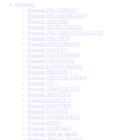
Programy
Program: PRO ZDRAVÍ
Program: PRO DIABETIKY
Program: RESTART
Program: ŠETŘÍCÍ DIETA
Program: PRO ZDRAVÍ NA CESTY
Program: PRO DĚTI
Program: PRO ZDRAVÍ +
Program: SALÁT +
Program: VEGETARIÁN
Program: PRO MÁMY
Program: LAKTO MINUS
Program: PROTEIN +
Program: PROTEIN EXTRA
Program: FIT +
Program: JARNÍ DETOX
Program: MENÍČKO
Program: RODINA +
Program: DOPLŇKY
Program: FLEXI IN
Program: KOMBI WEEK
Program: KETO
Program: DOPLŇKY
Program: Jídlo na víkend
Program: JÍME 3× DENNĚ