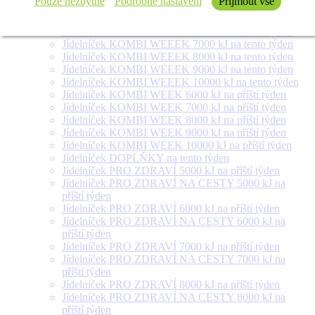
Pouze nezbytné
Podrobné nastavení
Přijmout vše
týden
Jídelníček SALÁT + na tento týden
Jídelníček KOMBI WEEEK 6000 kJ na tento týden
Jídelníček KOMBI WEEEK 7000 kJ na tento týden
Jídelníček KOMBI WEEEK 8000 kJ na tento týden
Jídelníček KOMBI WEEEK 9000 kJ na tento týden
Jídelníček KOMBI WEEEK 10000 kJ na tento týden
Jídelníček KOMBI WEEK 6000 kJ na příští týden
Jídelníček KOMBI WEEK 7000 kJ na příští týden
Jídelníček KOMBI WEEK 8000 kJ na příští týden
Jídelníček KOMBI WEEK 9000 kJ na příští týden
Jídelníček KOMBI WEEK 10000 kJ na příští týden
Jídelníček DOPLŇKY na tento týden
Jídelníček PRO ZDRAVÍ 5000 kJ na příští týden
Jídelníček PRO ZDRAVÍ NA CESTY 5000 kJ na
příští týden
Jídelníček PRO ZDRAVÍ 6000 kJ na příští týden
Jídelníček PRO ZDRAVÍ NA CESTY 6000 kJ na
příští týden
Jídelníček PRO ZDRAVÍ 7000 kJ na příští týden
Jídelníček PRO ZDRAVÍ NA CESTY 7000 kJ na
příští týden
Jídelníček PRO ZDRAVÍ 8000 kJ na příští týden
Jídelníček PRO ZDRAVÍ NA CESTY 8000 kJ na
příští týden