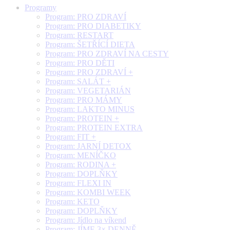
Programy
Program: PRO ZDRAVÍ
Program: PRO DIABETIKY
Program: RESTART
Program: ŠETŘÍCÍ DIETA
Program: PRO ZDRAVÍ NA CESTY
Program: PRO DĚTI
Program: PRO ZDRAVÍ +
Program: SALÁT +
Program: VEGETARIÁN
Program: PRO MÁMY
Program: LAKTO MINUS
Program: PROTEIN +
Program: PROTEIN EXTRA
Program: FIT +
Program: JARNÍ DETOX
Program: MENÍČKO
Program: RODINA +
Program: DOPLŇKY
Program: FLEXI IN
Program: KOMBI WEEK
Program: KETO
Program: DOPLŇKY
Program: Jídlo na víkend
Program: JÍME 3× DENNĚ