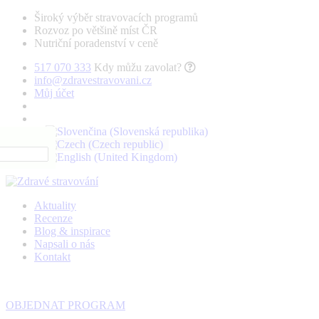
Široký výběr stravovacích programů
Rozvoz po většině míst ČR
Nutriční poradenství v ceně
517 070 333
Kdy můžu zavolat?
info@zdravestravovani.cz
Můj účet
Aktuality
Recenze
Blog & inspirace
Napsali o nás
Kontakt
OBJEDNAT PROGRAM