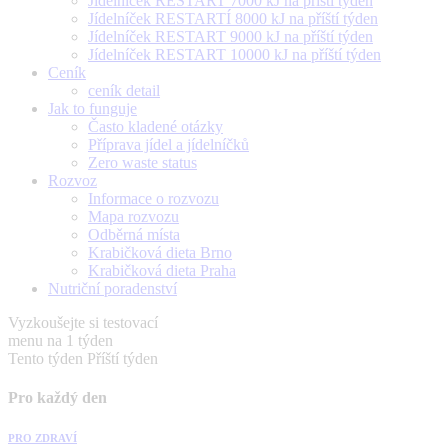
Jídelníček RESTART 7000 kJ na příští týden
Jídelníček RESTARTÍ 8000 kJ na příští týden
Jídelníček RESTART 9000 kJ na příští týden
Jídelníček RESTART 10000 kJ na příští týden
Ceník
ceník detail
Jak to funguje
Často kladené otázky
Příprava jídel a jídelníčků
Zero waste status
Rozvoz
Informace o rozvozu
Mapa rozvozu
Odběrná místa
Krabičková dieta Brno
Krabičková dieta Praha
Nutriční poradenství
Vyzkoušejte si testovací
menu na 1 týden
Tento týden
Příští týden
Pro každý den
PRO ZDRAVÍ