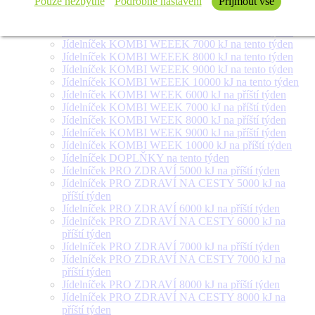
Pouze nezbytné
Podrobné nastavení
Přijmout vše
týden
Jídelníček SALÁT + na tento týden
Jídelníček KOMBI WEEEK 6000 kJ na tento týden
Jídelníček KOMBI WEEEK 7000 kJ na tento týden
Jídelníček KOMBI WEEEK 8000 kJ na tento týden
Jídelníček KOMBI WEEEK 9000 kJ na tento týden
Jídelníček KOMBI WEEEK 10000 kJ na tento týden
Jídelníček KOMBI WEEK 6000 kJ na příští týden
Jídelníček KOMBI WEEK 7000 kJ na příští týden
Jídelníček KOMBI WEEK 8000 kJ na příští týden
Jídelníček KOMBI WEEK 9000 kJ na příští týden
Jídelníček KOMBI WEEK 10000 kJ na příští týden
Jídelníček DOPLŇKY na tento týden
Jídelníček PRO ZDRAVÍ 5000 kJ na příští týden
Jídelníček PRO ZDRAVÍ NA CESTY 5000 kJ na
příští týden
Jídelníček PRO ZDRAVÍ 6000 kJ na příští týden
Jídelníček PRO ZDRAVÍ NA CESTY 6000 kJ na
příští týden
Jídelníček PRO ZDRAVÍ 7000 kJ na příští týden
Jídelníček PRO ZDRAVÍ NA CESTY 7000 kJ na
příští týden
Jídelníček PRO ZDRAVÍ 8000 kJ na příští týden
Jídelníček PRO ZDRAVÍ NA CESTY 8000 kJ na
příští týden