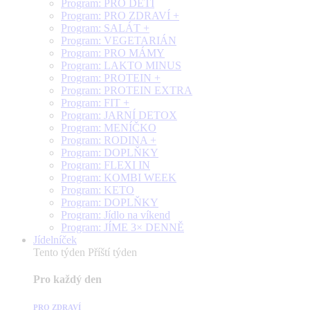
Program: PRO DĚTI
Program: PRO ZDRAVÍ +
Program: SALÁT +
Program: VEGETARIÁN
Program: PRO MÁMY
Program: LAKTO MINUS
Program: PROTEIN +
Program: PROTEIN EXTRA
Program: FIT +
Program: JARNÍ DETOX
Program: MENÍČKO
Program: RODINA +
Program: DOPLŇKY
Program: FLEXI IN
Program: KOMBI WEEK
Program: KETO
Program: DOPLŇKY
Program: Jídlo na víkend
Program: JÍME 3× DENNĚ
Jídelníček
Tento týden
Příští týden
Pro každý den
PRO ZDRAVÍ