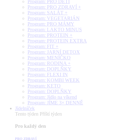
Program: PRO DĚTI
Program: PRO ZDRAVÍ +
Program: SALÁT +
Program: VEGETARIÁN
Program: PRO MÁMY
Program: LAKTO MINUS
Program: PROTEIN +
Program: PROTEIN EXTRA
Program: FIT +
Program: JARNÍ DETOX
Program: MENÍČKO
Program: RODINA +
Program: DOPLŇKY
Program: FLEXI IN
Program: KOMBI WEEK
Program: KETO
Program: DOPLŇKY
Program: Jídlo na víkend
Program: JÍME 3× DENNĚ
Jídelníček
Tento týden
Příští týden
Pro každý den
PRO ZDRAVÍ