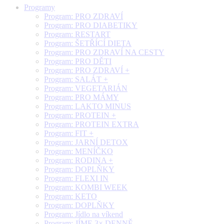
Programy
Program: PRO ZDRAVÍ
Program: PRO DIABETIKY
Program: RESTART
Program: ŠETŘÍCÍ DIETA
Program: PRO ZDRAVÍ NA CESTY
Program: PRO DĚTI
Program: PRO ZDRAVÍ +
Program: SALÁT +
Program: VEGETARIÁN
Program: PRO MÁMY
Program: LAKTO MINUS
Program: PROTEIN +
Program: PROTEIN EXTRA
Program: FIT +
Program: JARNÍ DETOX
Program: MENÍČKO
Program: RODINA +
Program: DOPLŇKY
Program: FLEXI IN
Program: KOMBI WEEK
Program: KETO
Program: DOPLŇKY
Program: Jídlo na víkend
Program: JÍME 3× DENNĚ