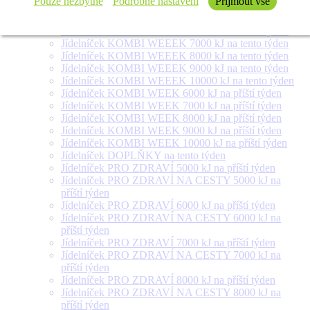
Pouze nezbytné
Podrobné nastavení
Přijmout vše
týden
Jídelníček SALÁT + na tento týden
Jídelníček KOMBI WEEEK 6000 kJ na tento týden
Jídelníček KOMBI WEEEK 7000 kJ na tento týden
Jídelníček KOMBI WEEEK 8000 kJ na tento týden
Jídelníček KOMBI WEEEK 9000 kJ na tento týden
Jídelníček KOMBI WEEEK 10000 kJ na tento týden
Jídelníček KOMBI WEEK 6000 kJ na příští týden
Jídelníček KOMBI WEEK 7000 kJ na příští týden
Jídelníček KOMBI WEEK 8000 kJ na příští týden
Jídelníček KOMBI WEEK 9000 kJ na příští týden
Jídelníček KOMBI WEEK 10000 kJ na příští týden
Jídelníček DOPLŇKY na tento týden
Jídelníček PRO ZDRAVÍ 5000 kJ na příští týden
Jídelníček PRO ZDRAVÍ NA CESTY 5000 kJ na
příští týden
Jídelníček PRO ZDRAVÍ 6000 kJ na příští týden
Jídelníček PRO ZDRAVÍ NA CESTY 6000 kJ na
příští týden
Jídelníček PRO ZDRAVÍ 7000 kJ na příští týden
Jídelníček PRO ZDRAVÍ NA CESTY 7000 kJ na
příští týden
Jídelníček PRO ZDRAVÍ 8000 kJ na příští týden
Jídelníček PRO ZDRAVÍ NA CESTY 8000 kJ na
příští týden