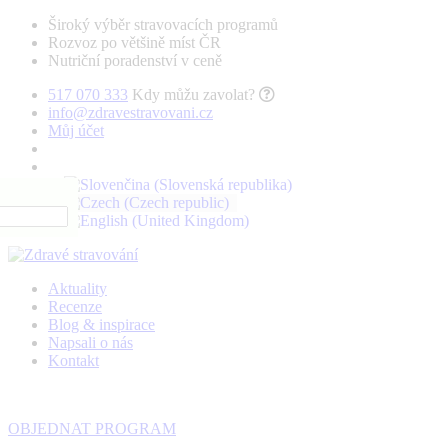
Široký výběr stravovacích programů
Rozvoz po většině míst ČR
Nutriční poradenství v ceně
517 070 333
Kdy můžu zavolat?
info@zdravestravovani.cz
Můj účet
Aktuality
Recenze
Blog & inspirace
Napsali o nás
Kontakt
OBJEDNAT PROGRAM