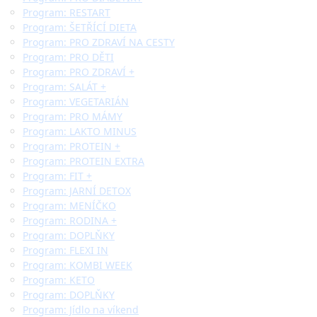
Program: RESTART
Program: ŠETŘÍCÍ DIETA
Program: PRO ZDRAVÍ NA CESTY
Program: PRO DĚTI
Program: PRO ZDRAVÍ +
Program: SALÁT +
Program: VEGETARIÁN
Program: PRO MÁMY
Program: LAKTO MINUS
Program: PROTEIN +
Program: PROTEIN EXTRA
Program: FIT +
Program: JARNÍ DETOX
Program: MENÍČKO
Program: RODINA +
Program: DOPLŇKY
Program: FLEXI IN
Program: KOMBI WEEK
Program: KETO
Program: DOPLŇKY
Program: Jídlo na víkend