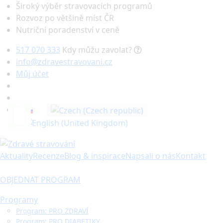
Široký výběr stravovacích programů
Rozvoz po většině míst ČR
Nutriční poradenství v ceně
517 070 333
Kdy můžu zavolat?
info@zdravestravovani.cz
Můj účet
Hledat
Aktuality
Recenze
Blog & inspirace
Napsali o nás
Kontakt
OBJEDNAT PROGRAM
Programy
Program: PRO ZDRAVÍ
Program: PRO DIABETIKY