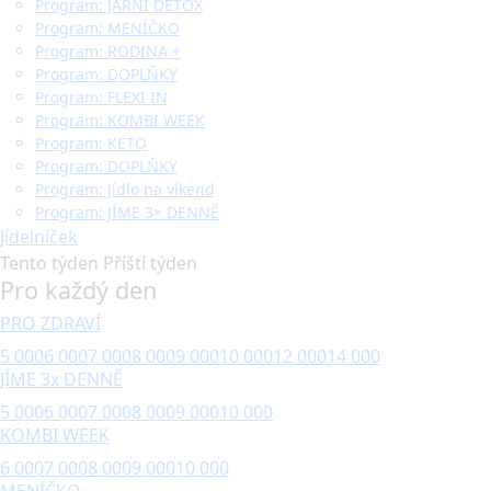
Program: JARNÍ DETOX
Program: MENÍČKO
Program: RODINA +
Program: DOPLŇKY
Program: FLEXI IN
Program: KOMBI WEEK
Program: KETO
Program: DOPLŇKY
Program: Jídlo na víkend
Program: JÍME 3× DENNĚ
Jídelníček
Tento týden
Příští týden
Pro každý den
PRO ZDRAVÍ
5 000
6 000
7 000
8 000
9 000
10 000
12 000
14 000
JÍME 3x DENNĚ
5 000
6 000
7 000
8 000
9 000
10 000
KOMBI WEEK
6 000
7 000
8 000
9 000
10 000
MENÍČKO