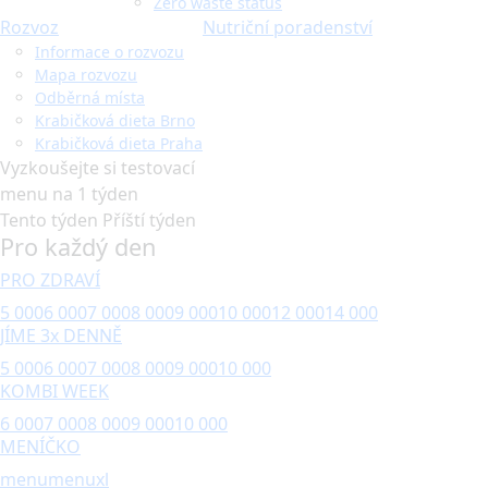
Zero waste status
Rozvoz
Nutriční poradenství
Informace o rozvozu
Mapa rozvozu
Odběrná místa
Krabičková dieta Brno
Krabičková dieta Praha
Vyzkoušejte si testovací
menu na 1 týden
Tento týden
Příští týden
Pro každý den
PRO ZDRAVÍ
5 000
6 000
7 000
8 000
9 000
10 000
12 000
14 000
JÍME 3x DENNĚ
5 000
6 000
7 000
8 000
9 000
10 000
KOMBI WEEK
6 000
7 000
8 000
9 000
10 000
MENÍČKO
menu
menuxl