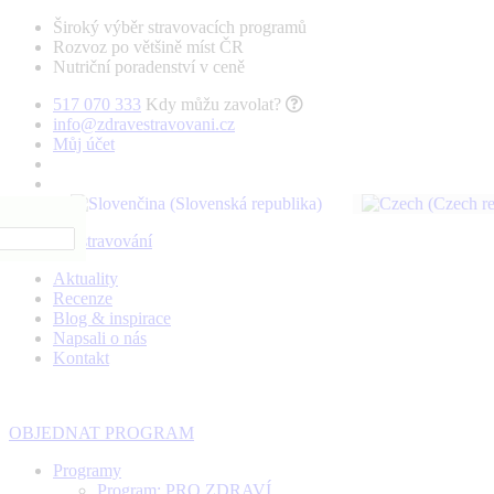
Široký výběr stravovacích programů
Rozvoz po většině míst ČR
Nutriční poradenství v ceně
517 070 333
Kdy můžu zavolat?
info@zdravestravovani.cz
Můj účet
Aktuality
Recenze
Blog & inspirace
Napsali o nás
Kontakt
OBJEDNAT PROGRAM
Programy
Program: PRO ZDRAVÍ