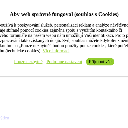
Aby web správně fungoval (souhlas s Cookies)
oužívá k poskytování služeb, personalizaci reklam a analýze návštěvno
aje sbírané pomocí cookies zejména spolu s využitím kontaktního či
ého formuláře na našem webu nám umožňují Vaši identifikaci. Proto 
 zpracování takto získaných údajů. Svůj souhlas můžete kdykoliv změn
iknutím na „Pouze nezbytné“ budou použity pouze cookies, které potř
u (technické cookies).
Více informací
.
Pouze nezbytné
Podrobné nastavení
Přijmout vše
týden