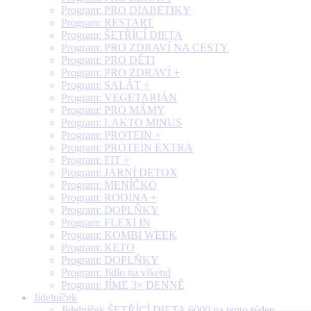
Program: PRO DIABETIKY
Program: RESTART
Program: ŠETŘÍCÍ DIETA
Program: PRO ZDRAVÍ NA CESTY
Program: PRO DĚTI
Program: PRO ZDRAVÍ +
Program: SALÁT +
Program: VEGETARIÁN
Program: PRO MÁMY
Program: LAKTO MINUS
Program: PROTEIN +
Program: PROTEIN EXTRA
Program: FIT +
Program: JARNÍ DETOX
Program: MENÍČKO
Program: RODINA +
Program: DOPLŇKY
Program: FLEXI IN
Program: KOMBI WEEK
Program: KETO
Program: DOPLŇKY
Program: Jídlo na víkend
Program: JÍME 3× DENNĚ
Jídelníček
Jídelníček ŠETŘÍCÍ DIETA 6000 na tento týden