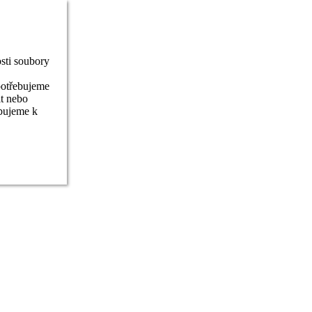
sti soubory
potřebujeme
it nebo
ebujeme k