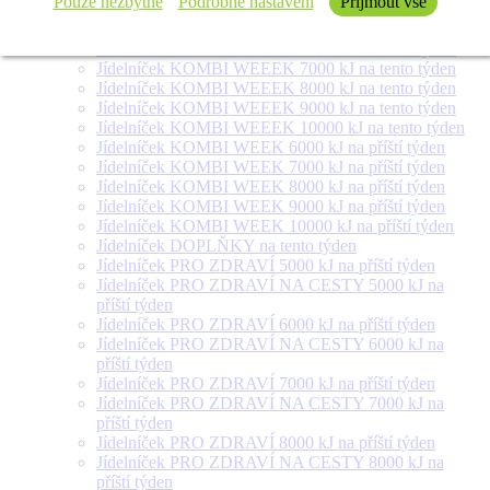
Pouze nezbytné
Podrobné nastavení
Přijmout vše
týden
Jídelníček SALÁT + na tento týden
Jídelníček KOMBI WEEEK 6000 kJ na tento týden
Jídelníček KOMBI WEEEK 7000 kJ na tento týden
Jídelníček KOMBI WEEEK 8000 kJ na tento týden
Jídelníček KOMBI WEEEK 9000 kJ na tento týden
Jídelníček KOMBI WEEEK 10000 kJ na tento týden
Jídelníček KOMBI WEEK 6000 kJ na příští týden
Jídelníček KOMBI WEEK 7000 kJ na příští týden
Jídelníček KOMBI WEEK 8000 kJ na příští týden
Jídelníček KOMBI WEEK 9000 kJ na příští týden
Jídelníček KOMBI WEEK 10000 kJ na příští týden
Jídelníček DOPLŇKY na tento týden
Jídelníček PRO ZDRAVÍ 5000 kJ na příští týden
Jídelníček PRO ZDRAVÍ NA CESTY 5000 kJ na
příští týden
Jídelníček PRO ZDRAVÍ 6000 kJ na příští týden
Jídelníček PRO ZDRAVÍ NA CESTY 6000 kJ na
příští týden
Jídelníček PRO ZDRAVÍ 7000 kJ na příští týden
Jídelníček PRO ZDRAVÍ NA CESTY 7000 kJ na
příští týden
Jídelníček PRO ZDRAVÍ 8000 kJ na příští týden
Jídelníček PRO ZDRAVÍ NA CESTY 8000 kJ na
příští týden