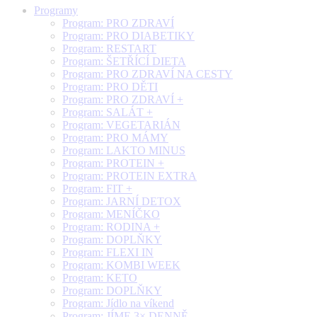
Programy
Program: PRO ZDRAVÍ
Program: PRO DIABETIKY
Program: RESTART
Program: ŠETŘÍCÍ DIETA
Program: PRO ZDRAVÍ NA CESTY
Program: PRO DĚTI
Program: PRO ZDRAVÍ +
Program: SALÁT +
Program: VEGETARIÁN
Program: PRO MÁMY
Program: LAKTO MINUS
Program: PROTEIN +
Program: PROTEIN EXTRA
Program: FIT +
Program: JARNÍ DETOX
Program: MENÍČKO
Program: RODINA +
Program: DOPLŇKY
Program: FLEXI IN
Program: KOMBI WEEK
Program: KETO
Program: DOPLŇKY
Program: Jídlo na víkend
Program: JÍME 3× DENNĚ