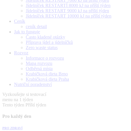
Jídelníček RESTART 7000 kJ na příští týden
Jídelníček RESTARTÍ 8000 kJ na příští týden
Jídelníček RESTART 9000 kJ na příští týden
Jídelníček RESTART 10000 kJ na příští týden
Ceník
ceník detail
Jak to funguje
Často kladené otázky
Příprava jídel a jídelníčků
Zero waste status
Rozvoz
Informace o rozvozu
Mapa rozvozu
Odběrná místa
Krabičková dieta Brno
Krabičková dieta Praha
Nutriční poradenství
Vyzkoušejte si testovací
menu na 1 týden
Tento týden
Příští týden
Pro každý den
PRO ZDRAVÍ