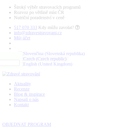
Široký výběr stravovacích programů
Rozvoz po většině míst ČR
Nutriční poradenství v ceně
517 070 333
Kdy můžu zavolat?
info@zdravestravovani.cz
Můj účet
Aktuality
Recenze
Blog & inspirace
Napsali o nás
Kontakt
OBJEDNAT PROGRAM