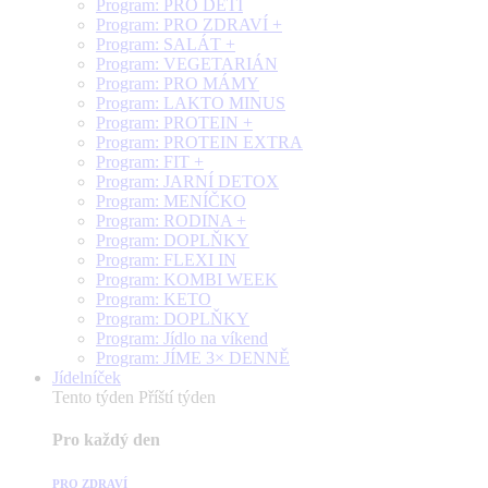
Program: PRO DĚTI
Program: PRO ZDRAVÍ +
Program: SALÁT +
Program: VEGETARIÁN
Program: PRO MÁMY
Program: LAKTO MINUS
Program: PROTEIN +
Program: PROTEIN EXTRA
Program: FIT +
Program: JARNÍ DETOX
Program: MENÍČKO
Program: RODINA +
Program: DOPLŇKY
Program: FLEXI IN
Program: KOMBI WEEK
Program: KETO
Program: DOPLŇKY
Program: Jídlo na víkend
Program: JÍME 3× DENNĚ
Jídelníček
Tento týden
Příští týden
Pro každý den
PRO ZDRAVÍ