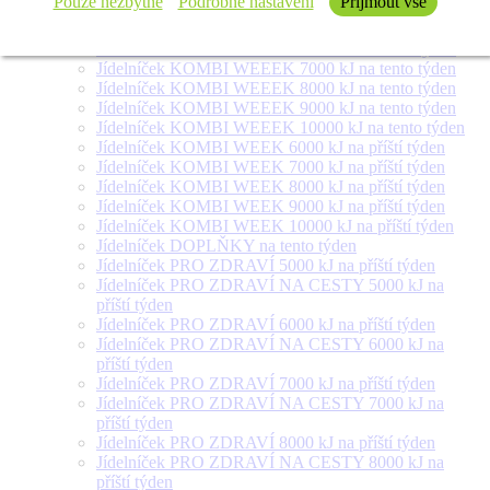
Pouze nezbytné
Podrobné nastavení
Přijmout vše
týden
Jídelníček SALÁT + na tento týden
Jídelníček KOMBI WEEEK 6000 kJ na tento týden
Jídelníček KOMBI WEEEK 7000 kJ na tento týden
Jídelníček KOMBI WEEEK 8000 kJ na tento týden
Jídelníček KOMBI WEEEK 9000 kJ na tento týden
Jídelníček KOMBI WEEEK 10000 kJ na tento týden
Jídelníček KOMBI WEEK 6000 kJ na příští týden
Jídelníček KOMBI WEEK 7000 kJ na příští týden
Jídelníček KOMBI WEEK 8000 kJ na příští týden
Jídelníček KOMBI WEEK 9000 kJ na příští týden
Jídelníček KOMBI WEEK 10000 kJ na příští týden
Jídelníček DOPLŇKY na tento týden
Jídelníček PRO ZDRAVÍ 5000 kJ na příští týden
Jídelníček PRO ZDRAVÍ NA CESTY 5000 kJ na
příští týden
Jídelníček PRO ZDRAVÍ 6000 kJ na příští týden
Jídelníček PRO ZDRAVÍ NA CESTY 6000 kJ na
příští týden
Jídelníček PRO ZDRAVÍ 7000 kJ na příští týden
Jídelníček PRO ZDRAVÍ NA CESTY 7000 kJ na
příští týden
Jídelníček PRO ZDRAVÍ 8000 kJ na příští týden
Jídelníček PRO ZDRAVÍ NA CESTY 8000 kJ na
příští týden