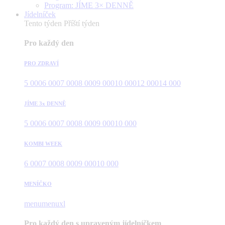
Program: JÍME 3× DENNĚ
Jídelníček
Tento týden
Příští týden
Pro každý den
PRO ZDRAVÍ
5 000
6 000
7 000
8 000
9 000
10 000
12 000
14 000
JÍME 3x DENNĚ
5 000
6 000
7 000
8 000
9 000
10 000
KOMBI WEEK
6 000
7 000
8 000
9 000
10 000
MENÍČKO
menu
menuxl
Pro každý den s upraveným jídelníčkem