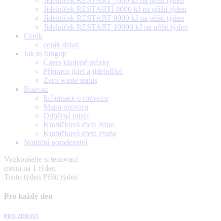
Jídelníček RESTART 7000 kJ na příští týden
Jídelníček RESTARTÍ 8000 kJ na příští týden
Jídelníček RESTART 9000 kJ na příští týden
Jídelníček RESTART 10000 kJ na příští týden
Ceník
ceník detail
Jak to funguje
Často kladené otázky
Příprava jídel a jídelníčků
Zero waste status
Rozvoz
Informace o rozvozu
Mapa rozvozu
Odběrná místa
Krabičková dieta Brno
Krabičková dieta Praha
Nutriční poradenství
Vyzkoušejte si testovací
menu na 1 týden
Tento týden
Příští týden
Pro každý den
PRO ZDRAVÍ