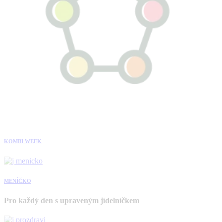
KOMBI WEEK
MENÍČKO
Pro každý den s upraveným jídelníčkem