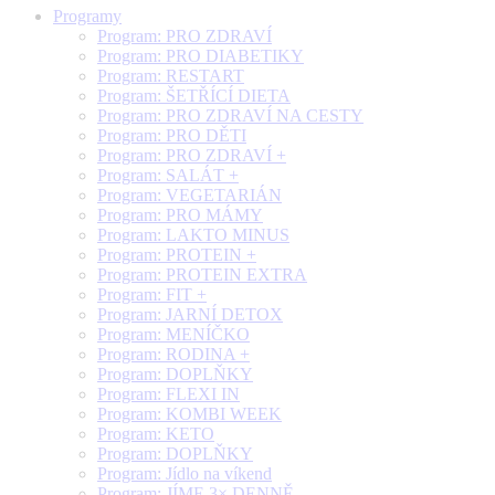
Programy
Program: PRO ZDRAVÍ
Program: PRO DIABETIKY
Program: RESTART
Program: ŠETŘÍCÍ DIETA
Program: PRO ZDRAVÍ NA CESTY
Program: PRO DĚTI
Program: PRO ZDRAVÍ +
Program: SALÁT +
Program: VEGETARIÁN
Program: PRO MÁMY
Program: LAKTO MINUS
Program: PROTEIN +
Program: PROTEIN EXTRA
Program: FIT +
Program: JARNÍ DETOX
Program: MENÍČKO
Program: RODINA +
Program: DOPLŇKY
Program: FLEXI IN
Program: KOMBI WEEK
Program: KETO
Program: DOPLŇKY
Program: Jídlo na víkend
Program: JÍME 3× DENNĚ