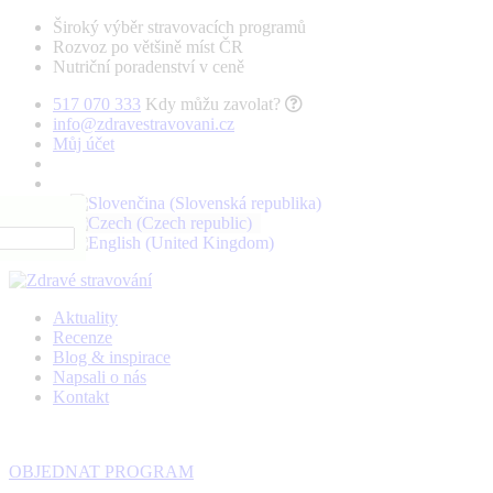
Široký výběr stravovacích programů
Rozvoz po většině míst ČR
Nutriční poradenství v ceně
517 070 333
Kdy můžu zavolat?
info@zdravestravovani.cz
Můj účet
Aktuality
Recenze
Blog & inspirace
Napsali o nás
Kontakt
OBJEDNAT PROGRAM