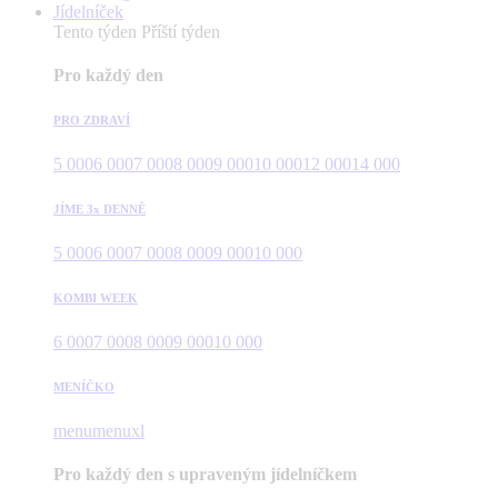
Jídelníček
Tento týden
Příští týden
Pro každý den
PRO ZDRAVÍ
5 000
6 000
7 000
8 000
9 000
10 000
12 000
14 000
JÍME 3x DENNĚ
5 000
6 000
7 000
8 000
9 000
10 000
KOMBI WEEK
6 000
7 000
8 000
9 000
10 000
MENÍČKO
menu
menuxl
Pro každý den s upraveným jídelníčkem