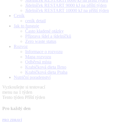
Jídelníček RESTARTÍ 8000 kJ na příští týden
Jídelníček RESTART 9000 kJ na příští týden
Jídelníček RESTART 10000 kJ na příští týden
Ceník
ceník detail
Jak to funguje
Často kladené otázky
Příprava jídel a jídelníčků
Zero waste status
Rozvoz
Informace o rozvozu
Mapa rozvozu
Odběrná místa
Krabičková dieta Brno
Krabičková dieta Praha
Nutriční poradenství
Vyzkoušejte si testovací
menu na 1 týden
Tento týden
Příští týden
Pro každý den
PRO ZDRAVÍ