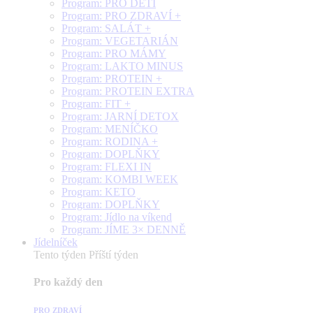
Program: PRO DĚTI
Program: PRO ZDRAVÍ +
Program: SALÁT +
Program: VEGETARIÁN
Program: PRO MÁMY
Program: LAKTO MINUS
Program: PROTEIN +
Program: PROTEIN EXTRA
Program: FIT +
Program: JARNÍ DETOX
Program: MENÍČKO
Program: RODINA +
Program: DOPLŇKY
Program: FLEXI IN
Program: KOMBI WEEK
Program: KETO
Program: DOPLŇKY
Program: Jídlo na víkend
Program: JÍME 3× DENNĚ
Jídelníček
Tento týden
Příští týden
Pro každý den
PRO ZDRAVÍ