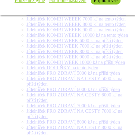
Pouze nezbytné
Podrobné nastavení
Přijmout vše
týden
Jídelníček SALÁT + na tento týden
Jídelníček KOMBI WEEEK 6000 kJ na tento týden
Jídelníček KOMBI WEEEK 7000 kJ na tento týden
Jídelníček KOMBI WEEEK 8000 kJ na tento týden
Jídelníček KOMBI WEEEK 9000 kJ na tento týden
Jídelníček KOMBI WEEEK 10000 kJ na tento týden
Jídelníček KOMBI WEEK 6000 kJ na příští týden
Jídelníček KOMBI WEEK 7000 kJ na příští týden
Jídelníček KOMBI WEEK 8000 kJ na příští týden
Jídelníček KOMBI WEEK 9000 kJ na příští týden
Jídelníček KOMBI WEEK 10000 kJ na příští týden
Jídelníček DOPLŇKY na tento týden
Jídelníček PRO ZDRAVÍ 5000 kJ na příští týden
Jídelníček PRO ZDRAVÍ NA CESTY 5000 kJ na
příští týden
Jídelníček PRO ZDRAVÍ 6000 kJ na příští týden
Jídelníček PRO ZDRAVÍ NA CESTY 6000 kJ na
příští týden
Jídelníček PRO ZDRAVÍ 7000 kJ na příští týden
Jídelníček PRO ZDRAVÍ NA CESTY 7000 kJ na
příští týden
Jídelníček PRO ZDRAVÍ 8000 kJ na příští týden
Jídelníček PRO ZDRAVÍ NA CESTY 8000 kJ na
příští týden