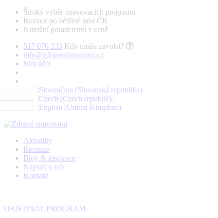
Široký výběr stravovacích programů
Rozvoz po většině míst ČR
Nutriční poradenství v ceně
517 070 333
Kdy můžu zavolat?
info@zdravestravovani.cz
Můj účet
Aktuality
Recenze
Blog & inspirace
Napsali o nás
Kontakt
OBJEDNAT PROGRAM