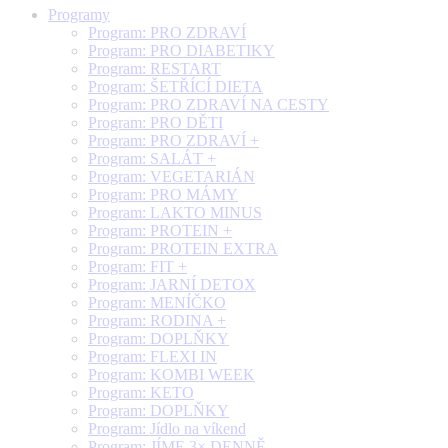
Programy
Program: PRO ZDRAVÍ
Program: PRO DIABETIKY
Program: RESTART
Program: ŠETŘÍCÍ DIETA
Program: PRO ZDRAVÍ NA CESTY
Program: PRO DĚTI
Program: PRO ZDRAVÍ +
Program: SALÁT +
Program: VEGETARIÁN
Program: PRO MÁMY
Program: LAKTO MINUS
Program: PROTEIN +
Program: PROTEIN EXTRA
Program: FIT +
Program: JARNÍ DETOX
Program: MENÍČKO
Program: RODINA +
Program: DOPLŇKY
Program: FLEXI IN
Program: KOMBI WEEK
Program: KETO
Program: DOPLŇKY
Program: Jídlo na víkend
Program: JÍME 3× DENNĚ