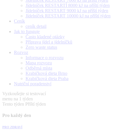
Jídelníček RESTART 7000 kJ na příští týden
Jídelníček RESTARTÍ 8000 kJ na příští týden
Jídelníček RESTART 9000 kJ na příští týden
Jídelníček RESTART 10000 kJ na příští týden
Ceník
ceník detail
Jak to funguje
Často kladené otázky
Příprava jídel a jídelníčků
Zero waste status
Rozvoz
Informace o rozvozu
Mapa rozvozu
Odběrná místa
Krabičková dieta Brno
Krabičková dieta Praha
Nutriční poradenství
Vyzkoušejte si testovací
menu na 1 týden
Tento týden
Příští týden
Pro každý den
PRO ZDRAVÍ