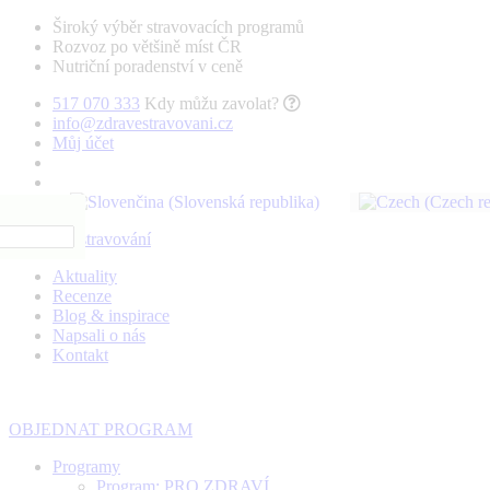
Široký výběr stravovacích programů
Rozvoz po většině míst ČR
Nutriční poradenství v ceně
517 070 333
Kdy můžu zavolat?
info@zdravestravovani.cz
Můj účet
Aktuality
Recenze
Blog & inspirace
Napsali o nás
Kontakt
OBJEDNAT PROGRAM
Programy
Program: PRO ZDRAVÍ