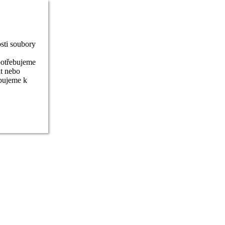
sti soubory
potřebujeme
it nebo
ebujeme k