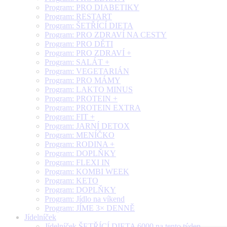
Program: PRO DIABETIKY
Program: RESTART
Program: ŠETŘÍCÍ DIETA
Program: PRO ZDRAVÍ NA CESTY
Program: PRO DĚTI
Program: PRO ZDRAVÍ +
Program: SALÁT +
Program: VEGETARIÁN
Program: PRO MÁMY
Program: LAKTO MINUS
Program: PROTEIN +
Program: PROTEIN EXTRA
Program: FIT +
Program: JARNÍ DETOX
Program: MENÍČKO
Program: RODINA +
Program: DOPLŇKY
Program: FLEXI IN
Program: KOMBI WEEK
Program: KETO
Program: DOPLŇKY
Program: Jídlo na víkend
Program: JÍME 3× DENNĚ
Jídelníček
Jídelníček ŠETŘÍCÍ DIETA 6000 na tento týden