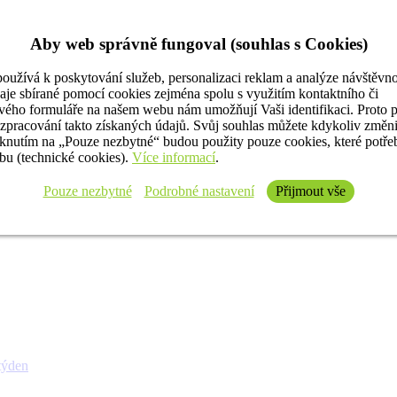
Aby web správně fungoval (souhlas s Cookies)
oužívá k poskytování služeb, personalizaci reklam a analýze návštěvno
aje sbírané pomocí cookies zejména spolu s využitím kontaktního či
ého formuláře na našem webu nám umožňují Vaši identifikaci. Proto 
 zpracování takto získaných údajů. Svůj souhlas můžete kdykoliv změn
iknutím na „Pouze nezbytné“ budou použity pouze cookies, které potř
u (technické cookies).
Více informací
.
Pouze nezbytné
Podrobné nastavení
Přijmout vše
týden