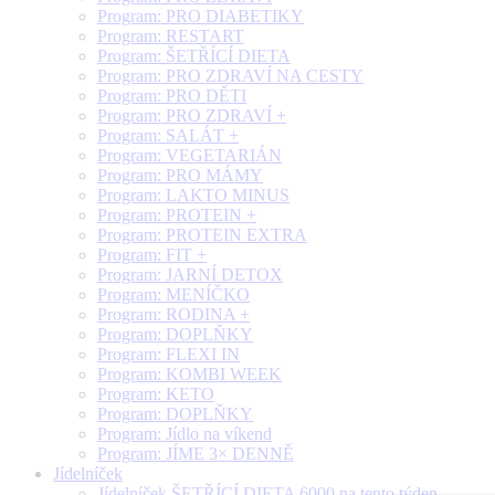
Program: PRO DIABETIKY
Program: RESTART
Program: ŠETŘÍCÍ DIETA
Program: PRO ZDRAVÍ NA CESTY
Program: PRO DĚTI
Program: PRO ZDRAVÍ +
Program: SALÁT +
Program: VEGETARIÁN
Program: PRO MÁMY
Program: LAKTO MINUS
Program: PROTEIN +
Program: PROTEIN EXTRA
Program: FIT +
Program: JARNÍ DETOX
Program: MENÍČKO
Program: RODINA +
Program: DOPLŇKY
Program: FLEXI IN
Program: KOMBI WEEK
Program: KETO
Program: DOPLŇKY
Program: Jídlo na víkend
Program: JÍME 3× DENNĚ
Jídelníček
Jídelníček ŠETŘÍCÍ DIETA 6000 na tento týden