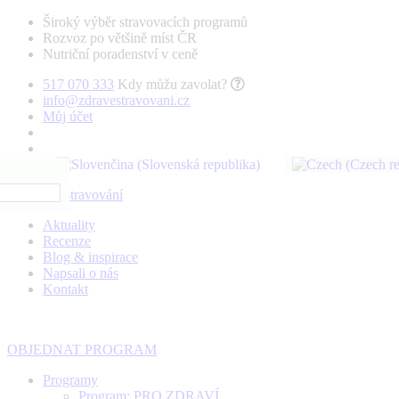
Široký výběr stravovacích programů
Rozvoz po většině míst ČR
Nutriční poradenství v ceně
517 070 333
Kdy můžu zavolat?
info@zdravestravovani.cz
Můj účet
Aktuality
Recenze
Blog & inspirace
Napsali o nás
Kontakt
OBJEDNAT PROGRAM
Programy
Program: PRO ZDRAVÍ