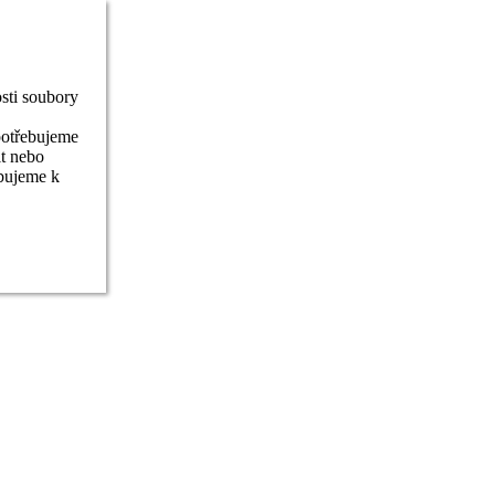
sti soubory
potřebujeme
it nebo
ebujeme k