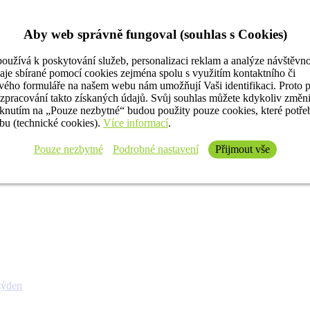
Aby web správně fungoval (souhlas s Cookies)
oužívá k poskytování služeb, personalizaci reklam a analýze návštěvno
aje sbírané pomocí cookies zejména spolu s využitím kontaktního či
ého formuláře na našem webu nám umožňují Vaši identifikaci. Proto 
 zpracování takto získaných údajů. Svůj souhlas můžete kdykoliv změn
iknutím na „Pouze nezbytné“ budou použity pouze cookies, které potř
u (technické cookies).
Více informací
.
Pouze nezbytné
Podrobné nastavení
Přijmout vše
týden