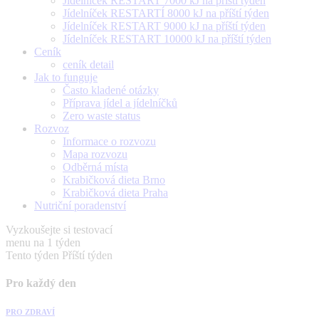
Jídelníček RESTART 7000 kJ na příští týden
Jídelníček RESTARTÍ 8000 kJ na příští týden
Jídelníček RESTART 9000 kJ na příští týden
Jídelníček RESTART 10000 kJ na příští týden
Ceník
ceník detail
Jak to funguje
Často kladené otázky
Příprava jídel a jídelníčků
Zero waste status
Rozvoz
Informace o rozvozu
Mapa rozvozu
Odběrná místa
Krabičková dieta Brno
Krabičková dieta Praha
Nutriční poradenství
Vyzkoušejte si testovací
menu na 1 týden
Tento týden
Příští týden
Pro každý den
PRO ZDRAVÍ