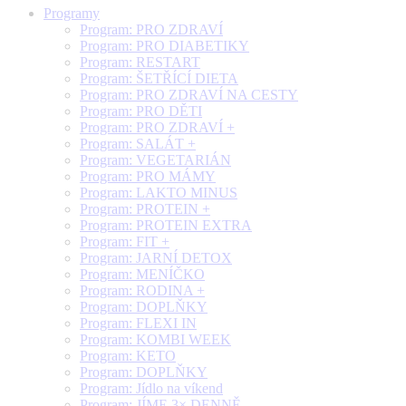
Programy
Program: PRO ZDRAVÍ
Program: PRO DIABETIKY
Program: RESTART
Program: ŠETŘÍCÍ DIETA
Program: PRO ZDRAVÍ NA CESTY
Program: PRO DĚTI
Program: PRO ZDRAVÍ +
Program: SALÁT +
Program: VEGETARIÁN
Program: PRO MÁMY
Program: LAKTO MINUS
Program: PROTEIN +
Program: PROTEIN EXTRA
Program: FIT +
Program: JARNÍ DETOX
Program: MENÍČKO
Program: RODINA +
Program: DOPLŇKY
Program: FLEXI IN
Program: KOMBI WEEK
Program: KETO
Program: DOPLŇKY
Program: Jídlo na víkend
Program: JÍME 3× DENNĚ