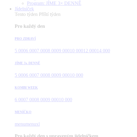
Program: JÍME 3× DENNĚ
Jídelníček
Tento týden
Příští týden
Pro každý den
PRO ZDRAVÍ
5 000
6 000
7 000
8 000
9 000
10 000
12 000
14 000
JÍME 3x DENNĚ
5 000
6 000
7 000
8 000
9 000
10 000
KOMBI WEEK
6 000
7 000
8 000
9 000
10 000
MENÍČKO
menu
menuxl
Pro každý den s upraveným jídelníčkem