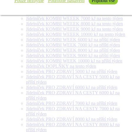
Pouze nezbytné
Podrobné nastavení
Přijmout vše
týden
Jídelníček SALÁT + na tento týden
Jídelníček KOMBI WEEEK 6000 kJ na tento týden
Jídelníček KOMBI WEEEK 7000 kJ na tento týden
Jídelníček KOMBI WEEEK 8000 kJ na tento týden
Jídelníček KOMBI WEEEK 9000 kJ na tento týden
Jídelníček KOMBI WEEEK 10000 kJ na tento týden
Jídelníček KOMBI WEEK 6000 kJ na příští týden
Jídelníček KOMBI WEEK 7000 kJ na příští týden
Jídelníček KOMBI WEEK 8000 kJ na příští týden
Jídelníček KOMBI WEEK 9000 kJ na příští týden
Jídelníček KOMBI WEEK 10000 kJ na příští týden
Jídelníček DOPLŇKY na tento týden
Jídelníček PRO ZDRAVÍ 5000 kJ na příští týden
Jídelníček PRO ZDRAVÍ NA CESTY 5000 kJ na
příští týden
Jídelníček PRO ZDRAVÍ 6000 kJ na příští týden
Jídelníček PRO ZDRAVÍ NA CESTY 6000 kJ na
příští týden
Jídelníček PRO ZDRAVÍ 7000 kJ na příští týden
Jídelníček PRO ZDRAVÍ NA CESTY 7000 kJ na
příští týden
Jídelníček PRO ZDRAVÍ 8000 kJ na příští týden
Jídelníček PRO ZDRAVÍ NA CESTY 8000 kJ na
příští týden