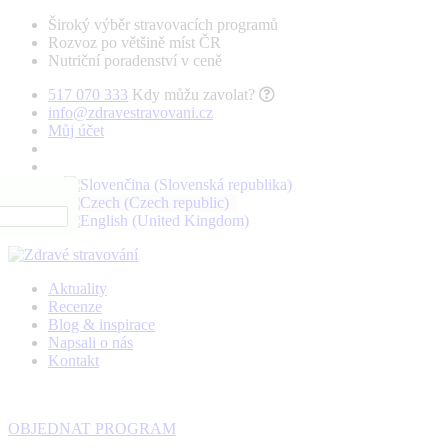
Široký výběr stravovacích programů
Rozvoz po většině míst ČR
Nutriční poradenství v ceně
517 070 333
Kdy můžu zavolat?
info@zdravestravovani.cz
Můj účet
Aktuality
Recenze
Blog & inspirace
Napsali o nás
Kontakt
OBJEDNAT PROGRAM