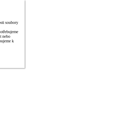
sti soubory
potřebujeme
it nebo
ebujeme k