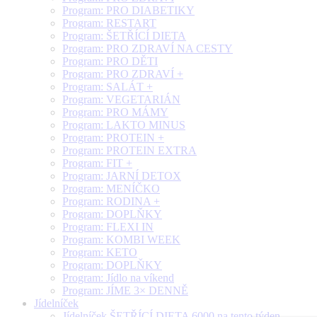
Program: PRO DIABETIKY
Program: RESTART
Program: ŠETŘÍCÍ DIETA
Program: PRO ZDRAVÍ NA CESTY
Program: PRO DĚTI
Program: PRO ZDRAVÍ +
Program: SALÁT +
Program: VEGETARIÁN
Program: PRO MÁMY
Program: LAKTO MINUS
Program: PROTEIN +
Program: PROTEIN EXTRA
Program: FIT +
Program: JARNÍ DETOX
Program: MENÍČKO
Program: RODINA +
Program: DOPLŇKY
Program: FLEXI IN
Program: KOMBI WEEK
Program: KETO
Program: DOPLŇKY
Program: Jídlo na víkend
Program: JÍME 3× DENNĚ
Jídelníček
Jídelníček ŠETŘÍCÍ DIETA 6000 na tento týden