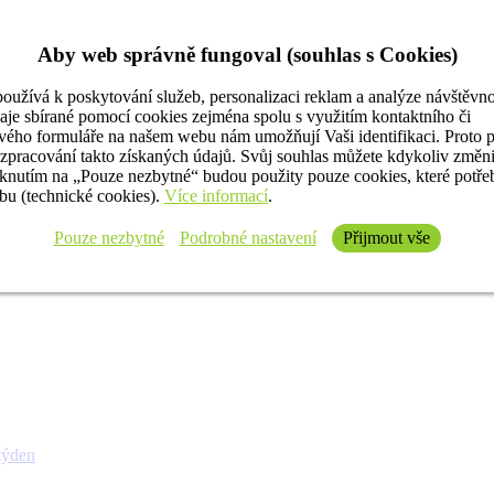
Aby web správně fungoval (souhlas s Cookies)
oužívá k poskytování služeb, personalizaci reklam a analýze návštěvno
aje sbírané pomocí cookies zejména spolu s využitím kontaktního či
ého formuláře na našem webu nám umožňují Vaši identifikaci. Proto 
 zpracování takto získaných údajů. Svůj souhlas můžete kdykoliv změn
iknutím na „Pouze nezbytné“ budou použity pouze cookies, které potř
u (technické cookies).
Více informací
.
Pouze nezbytné
Podrobné nastavení
Přijmout vše
týden