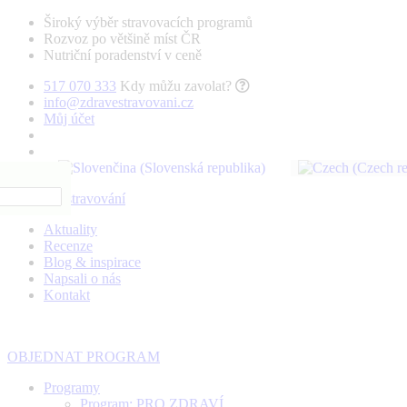
Široký výběr stravovacích programů
Rozvoz po většině míst ČR
Nutriční poradenství v ceně
517 070 333
Kdy můžu zavolat?
info@zdravestravovani.cz
Můj účet
Aktuality
Recenze
Blog & inspirace
Napsali o nás
Kontakt
OBJEDNAT PROGRAM
Programy
Program: PRO ZDRAVÍ