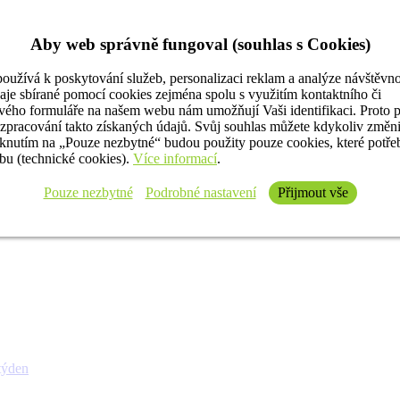
Aby web správně fungoval (souhlas s Cookies)
oužívá k poskytování služeb, personalizaci reklam a analýze návštěvno
aje sbírané pomocí cookies zejména spolu s využitím kontaktního či
ého formuláře na našem webu nám umožňují Vaši identifikaci. Proto 
 zpracování takto získaných údajů. Svůj souhlas můžete kdykoliv změn
iknutím na „Pouze nezbytné“ budou použity pouze cookies, které potř
u (technické cookies).
Více informací
.
Pouze nezbytné
Podrobné nastavení
Přijmout vše
týden