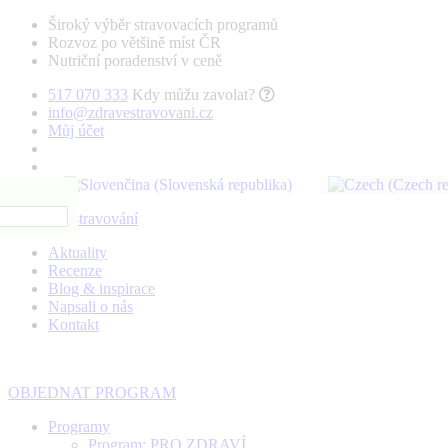
Široký výběr stravovacích programů
Rozvoz po většině míst ČR
Nutriční poradenství v ceně
517 070 333
Kdy můžu zavolat?
info@zdravestravovani.cz
Můj účet
Aktuality
Recenze
Blog & inspirace
Napsali o nás
Kontakt
OBJEDNAT PROGRAM
Programy
Program: PRO ZDRAVÍ