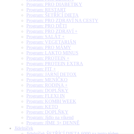
Program: PRO DIABETIKY
Program: RESTART
Program: ŠETŘÍCÍ DIETA
Program: PRO ZDRAVÍ NA CESTY
Program: PRO DĚTI
Program: PRO ZDRAVÍ +
Program: SALÁT +
Program: VEGETARIÁN
Program: PRO MÁMY
Program: LAKTO MINUS
Program: PROTEIN +
Program: PROTEIN EXTRA
Program: FIT +
Program: JARNÍ DETOX
Program: MENÍČKO
Program: RODINA +
Program: DOPLŇKY
Program: FLEXI IN
Program: KOMBI WEEK
Program: KETO
Program: DOPLŇKY
Program: Jídlo na víkend
Program: JÍME 3× DENNĚ
Jídelníček
Jídelníček ŠETŘÍCÍ DIETA 6000 na tento týden