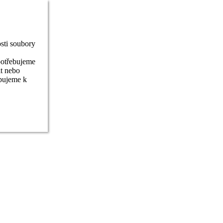
sti soubory
potřebujeme
it nebo
ebujeme k