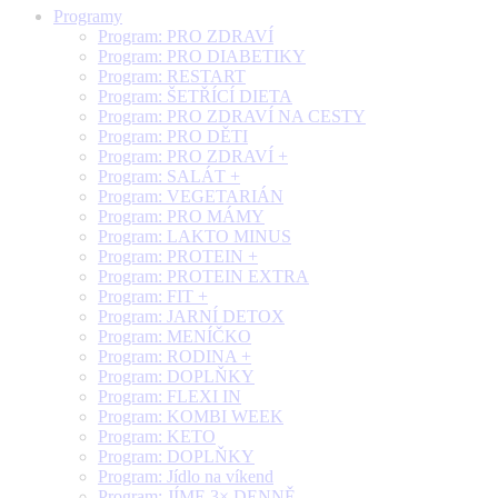
Programy
Program: PRO ZDRAVÍ
Program: PRO DIABETIKY
Program: RESTART
Program: ŠETŘÍCÍ DIETA
Program: PRO ZDRAVÍ NA CESTY
Program: PRO DĚTI
Program: PRO ZDRAVÍ +
Program: SALÁT +
Program: VEGETARIÁN
Program: PRO MÁMY
Program: LAKTO MINUS
Program: PROTEIN +
Program: PROTEIN EXTRA
Program: FIT +
Program: JARNÍ DETOX
Program: MENÍČKO
Program: RODINA +
Program: DOPLŇKY
Program: FLEXI IN
Program: KOMBI WEEK
Program: KETO
Program: DOPLŇKY
Program: Jídlo na víkend
Program: JÍME 3× DENNĚ