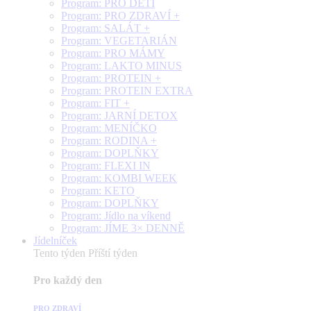
Program: PRO DĚTI
Program: PRO ZDRAVÍ +
Program: SALÁT +
Program: VEGETARIÁN
Program: PRO MÁMY
Program: LAKTO MINUS
Program: PROTEIN +
Program: PROTEIN EXTRA
Program: FIT +
Program: JARNÍ DETOX
Program: MENÍČKO
Program: RODINA +
Program: DOPLŇKY
Program: FLEXI IN
Program: KOMBI WEEK
Program: KETO
Program: DOPLŇKY
Program: Jídlo na víkend
Program: JÍME 3× DENNĚ
Jídelníček
Tento týden
Příští týden
Pro každý den
PRO ZDRAVÍ