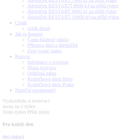
Jídelníček RESTART 7000 kJ na příští týden
Jídelníček RESTARTÍ 8000 kJ na příští týden
Jídelníček RESTART 9000 kJ na příští týden
Jídelníček RESTART 10000 kJ na příští týden
Ceník
ceník detail
Jak to funguje
Často kladené otázky
Příprava jídel a jídelníčků
Zero waste status
Rozvoz
Informace o rozvozu
Mapa rozvozu
Odběrná místa
Krabičková dieta Brno
Krabičková dieta Praha
Nutriční poradenství
Vyzkoušejte si testovací
menu na 1 týden
Tento týden
Příští týden
Pro každý den
PRO ZDRAVÍ