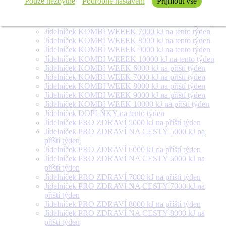
Pouze nezbytné
Podrobné nastavení
Přijmout vše
týden
Jídelníček SALÁT + na tento týden
Jídelníček KOMBI WEEEK 6000 kJ na tento týden
Jídelníček KOMBI WEEEK 7000 kJ na tento týden
Jídelníček KOMBI WEEEK 8000 kJ na tento týden
Jídelníček KOMBI WEEEK 9000 kJ na tento týden
Jídelníček KOMBI WEEEK 10000 kJ na tento týden
Jídelníček KOMBI WEEK 6000 kJ na příští týden
Jídelníček KOMBI WEEK 7000 kJ na příští týden
Jídelníček KOMBI WEEK 8000 kJ na příští týden
Jídelníček KOMBI WEEK 9000 kJ na příští týden
Jídelníček KOMBI WEEK 10000 kJ na příští týden
Jídelníček DOPLŇKY na tento týden
Jídelníček PRO ZDRAVÍ 5000 kJ na příští týden
Jídelníček PRO ZDRAVÍ NA CESTY 5000 kJ na
příští týden
Jídelníček PRO ZDRAVÍ 6000 kJ na příští týden
Jídelníček PRO ZDRAVÍ NA CESTY 6000 kJ na
příští týden
Jídelníček PRO ZDRAVÍ 7000 kJ na příští týden
Jídelníček PRO ZDRAVÍ NA CESTY 7000 kJ na
příští týden
Jídelníček PRO ZDRAVÍ 8000 kJ na příští týden
Jídelníček PRO ZDRAVÍ NA CESTY 8000 kJ na
příští týden