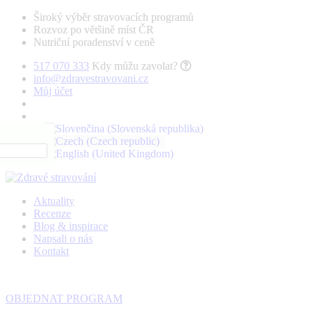
Široký výběr stravovacích programů
Rozvoz po většině míst ČR
Nutriční poradenství v ceně
517 070 333
Kdy můžu zavolat?
info@zdravestravovani.cz
Můj účet
Aktuality
Recenze
Blog & inspirace
Napsali o nás
Kontakt
OBJEDNAT PROGRAM