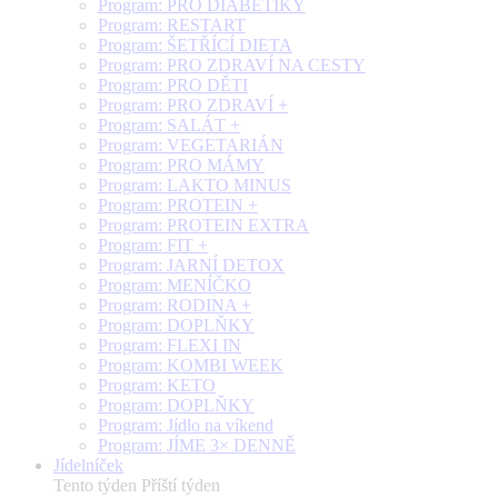
Program: PRO DIABETIKY
Program: RESTART
Program: ŠETŘÍCÍ DIETA
Program: PRO ZDRAVÍ NA CESTY
Program: PRO DĚTI
Program: PRO ZDRAVÍ +
Program: SALÁT +
Program: VEGETARIÁN
Program: PRO MÁMY
Program: LAKTO MINUS
Program: PROTEIN +
Program: PROTEIN EXTRA
Program: FIT +
Program: JARNÍ DETOX
Program: MENÍČKO
Program: RODINA +
Program: DOPLŇKY
Program: FLEXI IN
Program: KOMBI WEEK
Program: KETO
Program: DOPLŇKY
Program: Jídlo na víkend
Program: JÍME 3× DENNĚ
Jídelníček
Tento týden
Příští týden