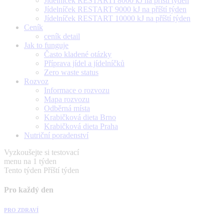
Jídelníček RESTARTÍ 8000 kJ na příští týden
Jídelníček RESTART 9000 kJ na příští týden
Jídelníček RESTART 10000 kJ na příští týden
Ceník
ceník detail
Jak to funguje
Často kladené otázky
Příprava jídel a jídelníčků
Zero waste status
Rozvoz
Informace o rozvozu
Mapa rozvozu
Odběrná místa
Krabičková dieta Brno
Krabičková dieta Praha
Nutriční poradenství
Vyzkoušejte si testovací
menu na 1 týden
Tento týden
Příští týden
Pro každý den
PRO ZDRAVÍ