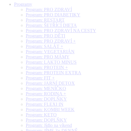
Programy
Program: PRO ZDRAVÍ
Program: PRO DIABETIKY
Program: RESTART
Program: ŠETŘÍCÍ DIETA
Program: PRO ZDRAVÍ NA CESTY
Program: PRO DĚTI
Program: PRO ZDRAVÍ +
Program: SALÁT +
Program: VEGETARIÁN
Program: PRO MÁMY
Program: LAKTO MINUS
Program: PROTEIN +
Program: PROTEIN EXTRA
Program: FIT +
Program: JARNÍ DETOX
Program: MENÍČKO
Program: RODINA +
Program: DOPLŇKY
Program: FLEXI IN
Program: KOMBI WEEK
Program: KETO
Program: DOPLŇKY
Program: Jídlo na víkend
Program: JÍME 3× DENNĚ