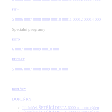
FIT +
5 000
6 000
7 000
8 000
9 000
10 000
11 000
12 000
14 000
Speciální programy
KETO
6 000
7 000
8 000
9 000
10 000
RESTART
5 000
6 000
7 000
8 000
9 000
10 000
DOPLŇKY
DOPLŇKY
Jídelníček ŠETŘÍCÍ DIETA 6000 na tento týden