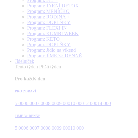
Program: FIT +
Program: JARNÍ DETOX
Program: MENÍČKO
Program: RODINA +
Program: DOPLŇKY
Program: FLEXI IN
Program: KOMBI WEEK
Program: KETO
Program: DOPLŇKY
Program: Jídlo na víkend
Program: JÍME 3× DENNĚ
Jídelníček
Tento týden
Příští týden
Pro každý den
PRO ZDRAVÍ
5 000
6 000
7 000
8 000
9 000
10 000
12 000
14 000
JÍME 3x DENNĚ
5 000
6 000
7 000
8 000
9 000
10 000