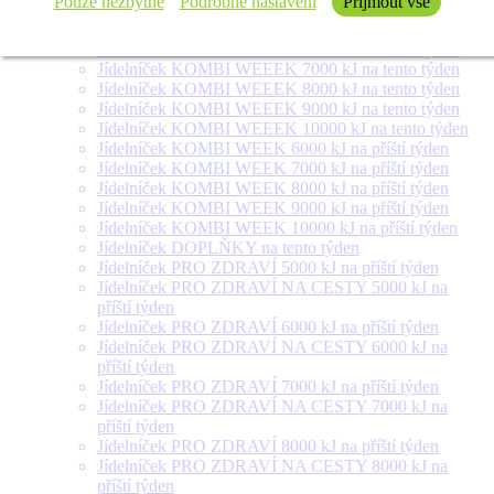
Pouze nezbytné
Podrobné nastavení
Přijmout vše
týden
Jídelníček SALÁT + na tento týden
Jídelníček KOMBI WEEEK 6000 kJ na tento týden
Jídelníček KOMBI WEEEK 7000 kJ na tento týden
Jídelníček KOMBI WEEEK 8000 kJ na tento týden
Jídelníček KOMBI WEEEK 9000 kJ na tento týden
Jídelníček KOMBI WEEEK 10000 kJ na tento týden
Jídelníček KOMBI WEEK 6000 kJ na příští týden
Jídelníček KOMBI WEEK 7000 kJ na příští týden
Jídelníček KOMBI WEEK 8000 kJ na příští týden
Jídelníček KOMBI WEEK 9000 kJ na příští týden
Jídelníček KOMBI WEEK 10000 kJ na příští týden
Jídelníček DOPLŇKY na tento týden
Jídelníček PRO ZDRAVÍ 5000 kJ na příští týden
Jídelníček PRO ZDRAVÍ NA CESTY 5000 kJ na
příští týden
Jídelníček PRO ZDRAVÍ 6000 kJ na příští týden
Jídelníček PRO ZDRAVÍ NA CESTY 6000 kJ na
příští týden
Jídelníček PRO ZDRAVÍ 7000 kJ na příští týden
Jídelníček PRO ZDRAVÍ NA CESTY 7000 kJ na
příští týden
Jídelníček PRO ZDRAVÍ 8000 kJ na příští týden
Jídelníček PRO ZDRAVÍ NA CESTY 8000 kJ na
příští týden