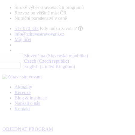
Široký výběr stravovacích programů
Rozvoz po většině míst ČR
Nutriční poradenství v ceně
517 070 333
Kdy můžu zavolat?
info@zdravestravovani.cz
Můj účet
Aktuality
Recenze
Blog & inspirace
Napsali o nás
Kontakt
OBJEDNAT PROGRAM