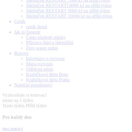
Jídelníček RESTART 7000 kJ na příští týden
Jídelníček RESTARTÍ 8000 kJ na příští týden
Jídelníček RESTART 9000 kJ na příští týden
Jídelníček RESTART 10000 kJ na příští týden
Ceník
ceník detail
Jak to funguje
Často kladené otázky
Příprava jídel a jídelníčků
Zero waste status
Rozvoz
Informace o rozvozu
Mapa rozvozu
Odběrná místa
Krabičková dieta Brno
Krabičková dieta Praha
Nutriční poradenství
Vyzkoušejte si testovací
menu na 1 týden
Tento týden
Příští týden
Pro každý den
PRO ZDRAVÍ