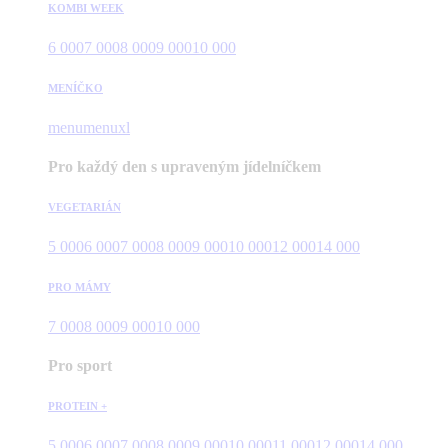
KOMBI WEEK
6 000
7 000
8 000
9 000
10 000
MENÍČKO
menu
menuxl
Pro každý den s upraveným jídelníčkem
VEGETARIÁN
5 000
6 000
7 000
8 000
9 000
10 000
12 000
14 000
PRO MÁMY
7 000
8 000
9 000
10 000
Pro sport
PROTEIN +
5 000
6 000
7 000
8 000
9 000
10 000
11 000
12 000
14 000