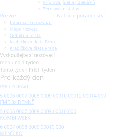
Příprava jídel a jídelníčků
Zero waste status
Rozvoz
Nutriční poradenství
Informace o rozvozu
Mapa rozvozu
Odběrná místa
Krabičková dieta Brno
Krabičková dieta Praha
Vyzkoušejte si testovací
menu na 1 týden
Tento týden
Příští týden
Pro každý den
PRO ZDRAVÍ
5 000
6 000
7 000
8 000
9 000
10 000
12 000
14 000
JÍME 3x DENNĚ
5 000
6 000
7 000
8 000
9 000
10 000
KOMBI WEEK
6 000
7 000
8 000
9 000
10 000
MENÍČKO