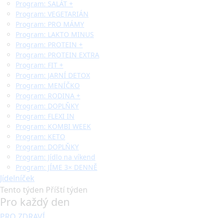
Program: SALÁT +
Program: VEGETARIÁN
Program: PRO MÁMY
Program: LAKTO MINUS
Program: PROTEIN +
Program: PROTEIN EXTRA
Program: FIT +
Program: JARNÍ DETOX
Program: MENÍČKO
Program: RODINA +
Program: DOPLŇKY
Program: FLEXI IN
Program: KOMBI WEEK
Program: KETO
Program: DOPLŇKY
Program: Jídlo na víkend
Program: JÍME 3× DENNĚ
Jídelníček
Tento týden
Příští týden
Pro každý den
PRO ZDRAVÍ