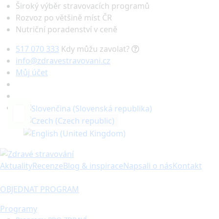
Široký výběr stravovacích programů
Rozvoz po většině míst ČR
Nutriční poradenství v ceně
517 070 333
Kdy můžu zavolat?
info@zdravestravovani.cz
Můj účet
Hledat
Aktuality
Recenze
Blog & inspirace
Napsali o nás
Kontakt
OBJEDNAT PROGRAM
Programy