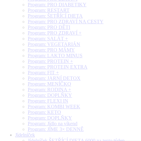
Program: PRO DIABETIKY
Program: RESTART
Program: ŠETŘÍCÍ DIETA
Program: PRO ZDRAVÍ NA CESTY
Program: PRO DĚTI
Program: PRO ZDRAVÍ +
Program: SALÁT +
Program: VEGETARIÁN
Program: PRO MÁMY
Program: LAKTO MINUS
Program: PROTEIN +
Program: PROTEIN EXTRA
Program: FIT +
Program: JARNÍ DETOX
Program: MENÍČKO
Program: RODINA +
Program: DOPLŇKY
Program: FLEXI IN
Program: KOMBI WEEK
Program: KETO
Program: DOPLŇKY
Program: Jídlo na víkend
Program: JÍME 3× DENNĚ
Jídelníček
Jídelníček ŠETŘÍCÍ DIETA 6000 na tento týden