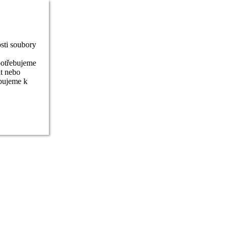
sti soubory
potřebujeme
it nebo
ebujeme k