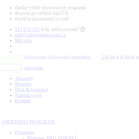
Široký výběr stravovacích programů
Rozvoz po většině míst ČR
Nutriční poradenství v ceně
517 070 333
Kdy můžu zavolat?
info@zdravestravovani.cz
Můj účet
Aktuality
Recenze
Blog & inspirace
Napsali o nás
Kontakt
OBJEDNAT PROGRAM
Programy
Program: PRO ZDRAVÍ