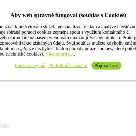
Aby web správně fungoval (souhlas s Cookies)
oužívá k poskytování služeb, personalizaci reklam a analýze návštěvno
aje sbírané pomocí cookies zejména spolu s využitím kontaktního či
ého formuláře na našem webu nám umožňují Vaši identifikaci. Proto 
 zpracování takto získaných údajů. Svůj souhlas můžete kdykoliv změn
iknutím na „Pouze nezbytné“ budou použity pouze cookies, které potř
u (technické cookies).
Více informací
.
Pouze nezbytné
Podrobné nastavení
Přijmout vše
týden