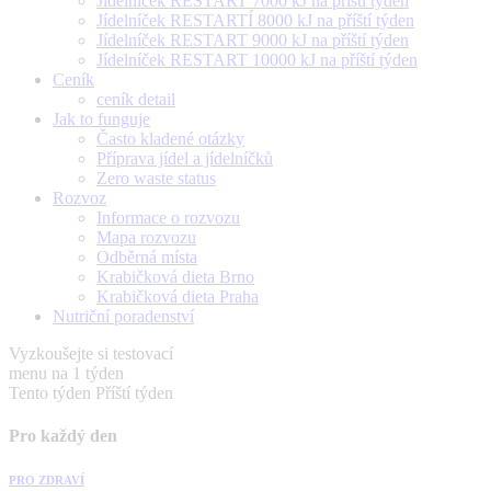
Jídelníček RESTART 7000 kJ na příští týden
Jídelníček RESTARTÍ 8000 kJ na příští týden
Jídelníček RESTART 9000 kJ na příští týden
Jídelníček RESTART 10000 kJ na příští týden
Ceník
ceník detail
Jak to funguje
Často kladené otázky
Příprava jídel a jídelníčků
Zero waste status
Rozvoz
Informace o rozvozu
Mapa rozvozu
Odběrná místa
Krabičková dieta Brno
Krabičková dieta Praha
Nutriční poradenství
Vyzkoušejte si testovací
menu na 1 týden
Tento týden
Příští týden
Pro každý den
PRO ZDRAVÍ