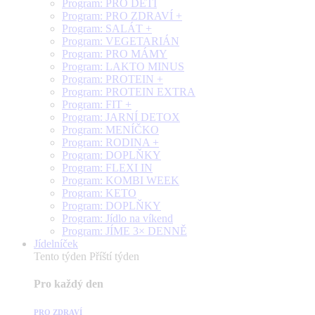
Program: PRO DĚTI
Program: PRO ZDRAVÍ +
Program: SALÁT +
Program: VEGETARIÁN
Program: PRO MÁMY
Program: LAKTO MINUS
Program: PROTEIN +
Program: PROTEIN EXTRA
Program: FIT +
Program: JARNÍ DETOX
Program: MENÍČKO
Program: RODINA +
Program: DOPLŇKY
Program: FLEXI IN
Program: KOMBI WEEK
Program: KETO
Program: DOPLŇKY
Program: Jídlo na víkend
Program: JÍME 3× DENNĚ
Jídelníček
Tento týden
Příští týden
Pro každý den
PRO ZDRAVÍ