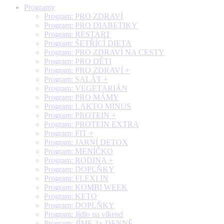
Programy
Program: PRO ZDRAVÍ
Program: PRO DIABETIKY
Program: RESTART
Program: ŠETŘÍCÍ DIETA
Program: PRO ZDRAVÍ NA CESTY
Program: PRO DĚTI
Program: PRO ZDRAVÍ +
Program: SALÁT +
Program: VEGETARIÁN
Program: PRO MÁMY
Program: LAKTO MINUS
Program: PROTEIN +
Program: PROTEIN EXTRA
Program: FIT +
Program: JARNÍ DETOX
Program: MENÍČKO
Program: RODINA +
Program: DOPLŇKY
Program: FLEXI IN
Program: KOMBI WEEK
Program: KETO
Program: DOPLŇKY
Program: Jídlo na víkend
Program: JÍME 3× DENNĚ