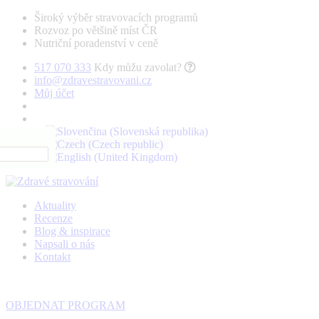
Široký výběr stravovacích programů
Rozvoz po většině míst ČR
Nutriční poradenství v ceně
517 070 333
Kdy můžu zavolat?
info@zdravestravovani.cz
Můj účet
Aktuality
Recenze
Blog & inspirace
Napsali o nás
Kontakt
OBJEDNAT PROGRAM