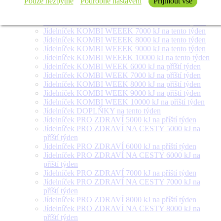
Pouze nezbytné
Podrobné nastavení
Přijmout vše
týden
Jídelníček SALÁT + na tento týden
Jídelníček KOMBI WEEEK 6000 kJ na tento týden
Jídelníček KOMBI WEEEK 7000 kJ na tento týden
Jídelníček KOMBI WEEEK 8000 kJ na tento týden
Jídelníček KOMBI WEEEK 9000 kJ na tento týden
Jídelníček KOMBI WEEEK 10000 kJ na tento týden
Jídelníček KOMBI WEEK 6000 kJ na příští týden
Jídelníček KOMBI WEEK 7000 kJ na příští týden
Jídelníček KOMBI WEEK 8000 kJ na příští týden
Jídelníček KOMBI WEEK 9000 kJ na příští týden
Jídelníček KOMBI WEEK 10000 kJ na příští týden
Jídelníček DOPLŇKY na tento týden
Jídelníček PRO ZDRAVÍ 5000 kJ na příští týden
Jídelníček PRO ZDRAVÍ NA CESTY 5000 kJ na
příští týden
Jídelníček PRO ZDRAVÍ 6000 kJ na příští týden
Jídelníček PRO ZDRAVÍ NA CESTY 6000 kJ na
příští týden
Jídelníček PRO ZDRAVÍ 7000 kJ na příští týden
Jídelníček PRO ZDRAVÍ NA CESTY 7000 kJ na
příští týden
Jídelníček PRO ZDRAVÍ 8000 kJ na příští týden
Jídelníček PRO ZDRAVÍ NA CESTY 8000 kJ na
příští týden