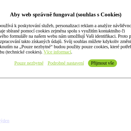
Aby web správně fungoval (souhlas s Cookies)
oužívá k poskytování služeb, personalizaci reklam a analýze návštěvno
aje sbírané pomocí cookies zejména spolu s využitím kontaktního či
ého formuláře na našem webu nám umožňují Vaši identifikaci. Proto 
 zpracování takto získaných údajů. Svůj souhlas můžete kdykoliv změn
iknutím na „Pouze nezbytné“ budou použity pouze cookies, které potř
u (technické cookies).
Více informací
.
Pouze nezbytné
Podrobné nastavení
Přijmout vše
týden