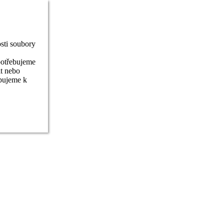
sti soubory
potřebujeme
it nebo
ebujeme k