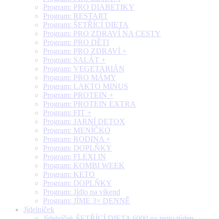
Program: PRO DIABETIKY
Program: RESTART
Program: ŠETŘÍCÍ DIETA
Program: PRO ZDRAVÍ NA CESTY
Program: PRO DĚTI
Program: PRO ZDRAVÍ +
Program: SALÁT +
Program: VEGETARIÁN
Program: PRO MÁMY
Program: LAKTO MINUS
Program: PROTEIN +
Program: PROTEIN EXTRA
Program: FIT +
Program: JARNÍ DETOX
Program: MENÍČKO
Program: RODINA +
Program: DOPLŇKY
Program: FLEXI IN
Program: KOMBI WEEK
Program: KETO
Program: DOPLŇKY
Program: Jídlo na víkend
Program: JÍME 3× DENNĚ
Jídelníček
Jídelníček ŠETŘÍCÍ DIETA 6000 na tento týden