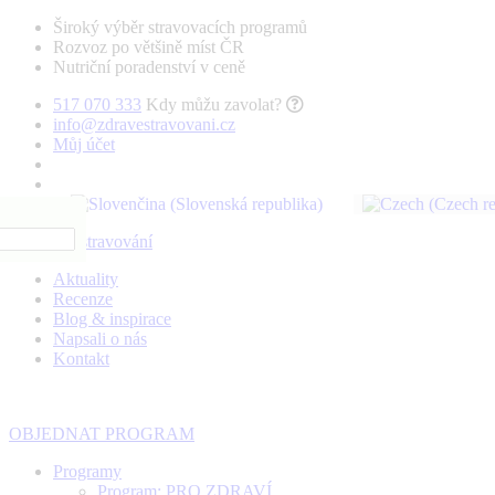
Široký výběr stravovacích programů
Rozvoz po většině míst ČR
Nutriční poradenství v ceně
517 070 333
Kdy můžu zavolat?
info@zdravestravovani.cz
Můj účet
Aktuality
Recenze
Blog & inspirace
Napsali o nás
Kontakt
OBJEDNAT PROGRAM
Programy
Program: PRO ZDRAVÍ