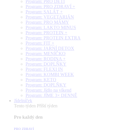
Program: PRO DĚTI
Program: PRO ZDRAVÍ +
Program: SALÁT +
Program: VEGETARIÁN
Program: PRO MÁMY
Program: LAKTO MINUS
Program: PROTEIN +
Program: PROTEIN EXTRA
Program: FIT +
Program: JARNÍ DETOX
Program: MENÍČKO
Program: RODINA +
Program: DOPLŇKY
Program: FLEXI IN
Program: KOMBI WEEK
Program: KETO
Program: DOPLŇKY
Program: Jídlo na víkend
Program: JÍME 3× DENNĚ
Jídelníček
Tento týden
Příští týden
Pro každý den
PRO ZDRAVÍ