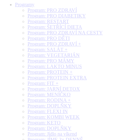
Programy
Program: PRO ZDRAVÍ
Program: PRO DIABETIKY
Program: RESTART
Program: ŠETŘÍCÍ DIETA
Program: PRO ZDRAVÍ NA CESTY
Program: PRO DĚTI
Program: PRO ZDRAVÍ +
Program: SALÁT +
Program: VEGETARIÁN
Program: PRO MÁMY
Program: LAKTO MINUS
Program: PROTEIN +
Program: PROTEIN EXTRA
Program: FIT +
Program: JARNÍ DETOX
Program: MENÍČKO
Program: RODINA +
Program: DOPLŇKY
Program: FLEXI IN
Program: KOMBI WEEK
Program: KETO
Program: DOPLŇKY
Program: Jídlo na víkend
Program: JÍME 3× DENNĚ