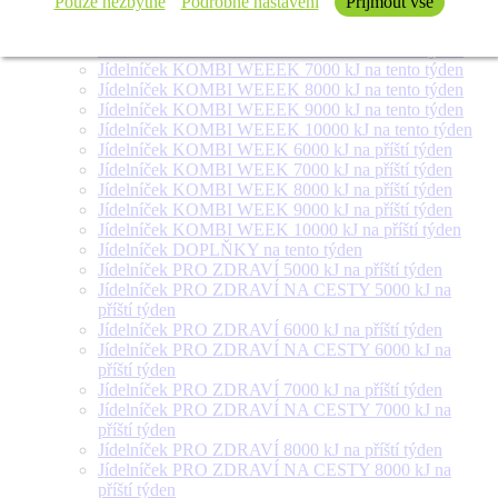
Pouze nezbytné
Podrobné nastavení
Přijmout vše
týden
Jídelníček SALÁT + na tento týden
Jídelníček KOMBI WEEEK 6000 kJ na tento týden
Jídelníček KOMBI WEEEK 7000 kJ na tento týden
Jídelníček KOMBI WEEEK 8000 kJ na tento týden
Jídelníček KOMBI WEEEK 9000 kJ na tento týden
Jídelníček KOMBI WEEEK 10000 kJ na tento týden
Jídelníček KOMBI WEEK 6000 kJ na příští týden
Jídelníček KOMBI WEEK 7000 kJ na příští týden
Jídelníček KOMBI WEEK 8000 kJ na příští týden
Jídelníček KOMBI WEEK 9000 kJ na příští týden
Jídelníček KOMBI WEEK 10000 kJ na příští týden
Jídelníček DOPLŇKY na tento týden
Jídelníček PRO ZDRAVÍ 5000 kJ na příští týden
Jídelníček PRO ZDRAVÍ NA CESTY 5000 kJ na
příští týden
Jídelníček PRO ZDRAVÍ 6000 kJ na příští týden
Jídelníček PRO ZDRAVÍ NA CESTY 6000 kJ na
příští týden
Jídelníček PRO ZDRAVÍ 7000 kJ na příští týden
Jídelníček PRO ZDRAVÍ NA CESTY 7000 kJ na
příští týden
Jídelníček PRO ZDRAVÍ 8000 kJ na příští týden
Jídelníček PRO ZDRAVÍ NA CESTY 8000 kJ na
příští týden