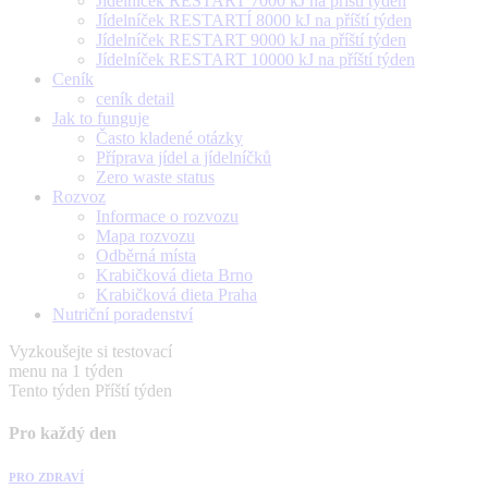
Jídelníček RESTART 7000 kJ na příští týden
Jídelníček RESTARTÍ 8000 kJ na příští týden
Jídelníček RESTART 9000 kJ na příští týden
Jídelníček RESTART 10000 kJ na příští týden
Ceník
ceník detail
Jak to funguje
Často kladené otázky
Příprava jídel a jídelníčků
Zero waste status
Rozvoz
Informace o rozvozu
Mapa rozvozu
Odběrná místa
Krabičková dieta Brno
Krabičková dieta Praha
Nutriční poradenství
Vyzkoušejte si testovací
menu na 1 týden
Tento týden
Příští týden
Pro každý den
PRO ZDRAVÍ