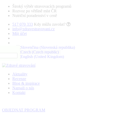
Široký výběr stravovacích programů
Rozvoz po většině míst ČR
Nutriční poradenství v ceně
517 070 333
Kdy můžu zavolat?
info@zdravestravovani.cz
Můj účet
Aktuality
Recenze
Blog & inspirace
Napsali o nás
Kontakt
OBJEDNAT PROGRAM