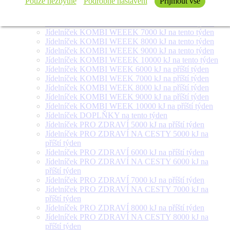
Pouze nezbytné
Podrobné nastavení
Přijmout vše
týden
Jídelníček SALÁT + na tento týden
Jídelníček KOMBI WEEEK 6000 kJ na tento týden
Jídelníček KOMBI WEEEK 7000 kJ na tento týden
Jídelníček KOMBI WEEEK 8000 kJ na tento týden
Jídelníček KOMBI WEEEK 9000 kJ na tento týden
Jídelníček KOMBI WEEEK 10000 kJ na tento týden
Jídelníček KOMBI WEEK 6000 kJ na příští týden
Jídelníček KOMBI WEEK 7000 kJ na příští týden
Jídelníček KOMBI WEEK 8000 kJ na příští týden
Jídelníček KOMBI WEEK 9000 kJ na příští týden
Jídelníček KOMBI WEEK 10000 kJ na příští týden
Jídelníček DOPLŇKY na tento týden
Jídelníček PRO ZDRAVÍ 5000 kJ na příští týden
Jídelníček PRO ZDRAVÍ NA CESTY 5000 kJ na
příští týden
Jídelníček PRO ZDRAVÍ 6000 kJ na příští týden
Jídelníček PRO ZDRAVÍ NA CESTY 6000 kJ na
příští týden
Jídelníček PRO ZDRAVÍ 7000 kJ na příští týden
Jídelníček PRO ZDRAVÍ NA CESTY 7000 kJ na
příští týden
Jídelníček PRO ZDRAVÍ 8000 kJ na příští týden
Jídelníček PRO ZDRAVÍ NA CESTY 8000 kJ na
příští týden