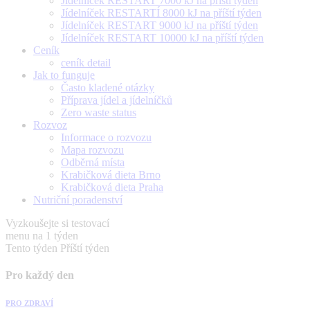
Jídelníček RESTART 7000 kJ na příští týden
Jídelníček RESTARTÍ 8000 kJ na příští týden
Jídelníček RESTART 9000 kJ na příští týden
Jídelníček RESTART 10000 kJ na příští týden
Ceník
ceník detail
Jak to funguje
Často kladené otázky
Příprava jídel a jídelníčků
Zero waste status
Rozvoz
Informace o rozvozu
Mapa rozvozu
Odběrná místa
Krabičková dieta Brno
Krabičková dieta Praha
Nutriční poradenství
Vyzkoušejte si testovací
menu na 1 týden
Tento týden
Příští týden
Pro každý den
PRO ZDRAVÍ