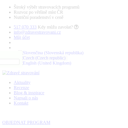
Široký výběr stravovacích programů
Rozvoz po většině míst ČR
Nutriční poradenství v ceně
517 070 333
Kdy můžu zavolat?
info@zdravestravovani.cz
Můj účet
Aktuality
Recenze
Blog & inspirace
Napsali o nás
Kontakt
OBJEDNAT PROGRAM