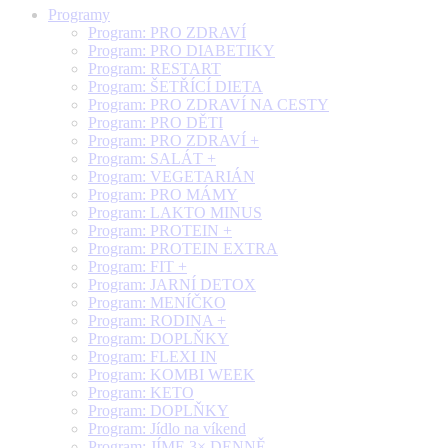
Programy
Program: PRO ZDRAVÍ
Program: PRO DIABETIKY
Program: RESTART
Program: ŠETŘÍCÍ DIETA
Program: PRO ZDRAVÍ NA CESTY
Program: PRO DĚTI
Program: PRO ZDRAVÍ +
Program: SALÁT +
Program: VEGETARIÁN
Program: PRO MÁMY
Program: LAKTO MINUS
Program: PROTEIN +
Program: PROTEIN EXTRA
Program: FIT +
Program: JARNÍ DETOX
Program: MENÍČKO
Program: RODINA +
Program: DOPLŇKY
Program: FLEXI IN
Program: KOMBI WEEK
Program: KETO
Program: DOPLŇKY
Program: Jídlo na víkend
Program: JÍME 3× DENNĚ