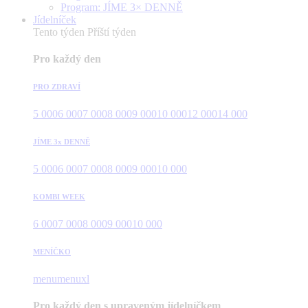
Program: JÍME 3× DENNĚ
Jídelníček
Tento týden
Příští týden
Pro každý den
PRO ZDRAVÍ
5 000
6 000
7 000
8 000
9 000
10 000
12 000
14 000
JÍME 3x DENNĚ
5 000
6 000
7 000
8 000
9 000
10 000
KOMBI WEEK
6 000
7 000
8 000
9 000
10 000
MENÍČKO
menu
menuxl
Pro každý den s upraveným jídelníčkem