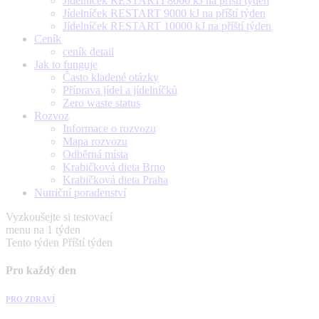
Jídelníček RESTARTÍ 8000 kJ na příští týden
Jídelníček RESTART 9000 kJ na příští týden
Jídelníček RESTART 10000 kJ na příští týden
Ceník
ceník detail
Jak to funguje
Často kladené otázky
Příprava jídel a jídelníčků
Zero waste status
Rozvoz
Informace o rozvozu
Mapa rozvozu
Odběrná místa
Krabičková dieta Brno
Krabičková dieta Praha
Nutriční poradenství
Vyzkoušejte si testovací
menu na 1 týden
Tento týden
Příští týden
Pro každý den
PRO ZDRAVÍ