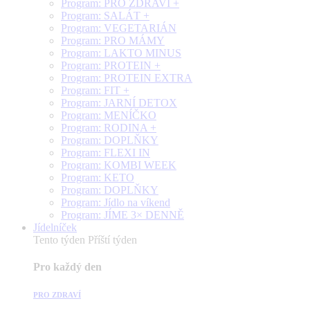
Program: PRO ZDRAVÍ +
Program: SALÁT +
Program: VEGETARIÁN
Program: PRO MÁMY
Program: LAKTO MINUS
Program: PROTEIN +
Program: PROTEIN EXTRA
Program: FIT +
Program: JARNÍ DETOX
Program: MENÍČKO
Program: RODINA +
Program: DOPLŇKY
Program: FLEXI IN
Program: KOMBI WEEK
Program: KETO
Program: DOPLŇKY
Program: Jídlo na víkend
Program: JÍME 3× DENNĚ
Jídelníček
Tento týden
Příští týden
Pro každý den
PRO ZDRAVÍ